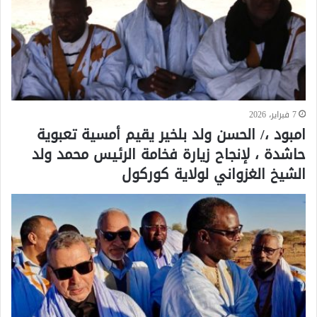
7 فبراير، 2026
امبود ،/ الحسن ولد بلخير يقيم أمسية تعبوية
حاشدة ، لإنجاح زيارة فخامة الرئيس محمد ولد
الشيخ الغزواني لولاية كوركول