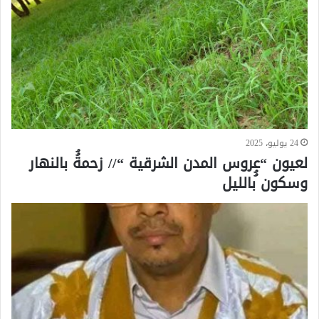
24 يوليو، 2025
لعيون “عروس المدن الشرقية “// زحمةُُ بالنهار
وسكون ُُبالليل