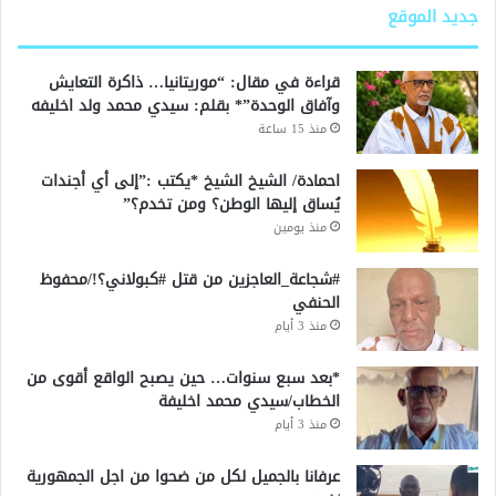
جديد الموقع
قراءة في مقال: “موريتانيا… ذاكرة التعايش
وآفاق الوحدة”* بقلم: سيدي محمد ولد اخليفه
منذ 15 ساعة
احمادة/ الشيخ الشيخ *يكتب :”إلى أي أجندات
يُساق إليها الوطن؟ ومن تخدم؟”
منذ يومين
#شجاعة_العاجزين من قتل #كبولاني؟!/محفوظ
الحنفي
منذ 3 أيام
*بعد سبع سنوات… حين يصبح الواقع أقوى من
الخطاب/سيدي محمد اخليفة
منذ 3 أيام
عرفانا بالجميل لكل من ضحوا من اجل الجمهورية