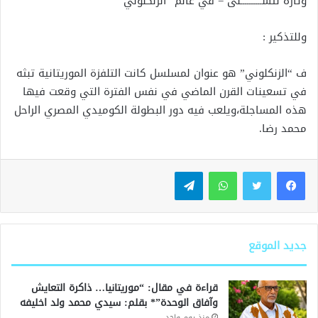
وتارة نتســــــــــلى = في عالم “الزنكلوني”
وللتذكير :
ف “الزنكلوني” هو عنوان لمسلسل كانت التلفزة الموريتانية تبثه
في تسعينات القرن الماضي في نفس الفترة التي وقعت فيها
هذه المساجلة،ويلعب فيه دور البطولة الكوميدي المصري الراحل
محمد رضا.
واتساب
تيلقرام
جديد الموقع
قراءة في مقال: “موريتانيا… ذاكرة التعايش
وآفاق الوحدة”* بقلم: سيدي محمد ولد اخليفه
منذ يوم واحد