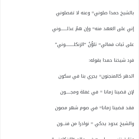
بالشيخ حمدا صلوني= وعنه لا تفصلوني
إني على العهد منه= وإن همُ عذلـــــــوني
على ثبات فمالي= تلوُّنُ “الزنكلـــــــــوني”
فرد شيخنا حمدا بقوله:
الدهر كالمنجنون= يجري بنا في سكون
لإن قضينا زمانا = في غفلة ومجـــــون
فقد قضينا زمانا= في صوم شهر مصون
والشيخ عدود يحكي = نوادرا من فنـــون