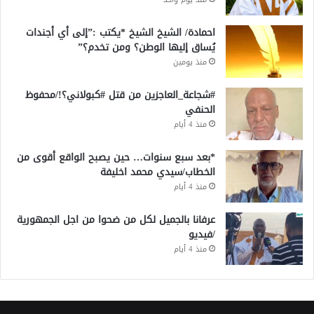
احمادة/ الشيخ الشيخ *يكتب :”إلى أي أجندات
يُساق إليها الوطن؟ ومن تخدم؟”
منذ يومين
#شجاعة_العاجزين من قتل #كبولاني؟!/محفوظ
الحنفي
منذ 4 أيام
*بعد سبع سنوات… حين يصبح الواقع أقوى من
الخطاب/سيدي محمد اخليفة
منذ 4 أيام
عرفانا بالجميل لكل من ضحوا من اجل الجمهورية
/فيديو
منذ 4 أيام