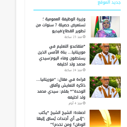
جديد الموقع
وزيرة الوظيفة العمومية ؛
تستعرض حصيلة 7 سنوات من
تطوير القطاع/فيديو
منذ 23 ساعة
*متقاعدو التعليم في
موريتانيا… بناة الأمس الذين
يستحقون وفاء اليوم/سيدي
محمد ولد اخليفه
منذ 24 ساعة
قراءة في مقال: “موريتانيا…
ذاكرة التعايش وآفاق
الوحدة”* بقلم: سيدي محمد
ولد اخليفه
منذ 4 أيام
احمادة/ الشيخ الشيخ *يكتب
:”إلى أي أجندات يُساق إليها
الوطن؟ ومن تخدم؟”