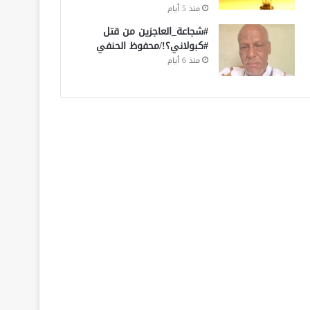
منذ 5 أيام
#شجاعة_العاجزين من قتل
#كبولاني؟!/محفوظ الحنفي
منذ 6 أيام