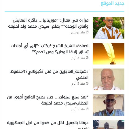
جديد الموقع
قراءة في مقال: “موريتانيا… ذاكرة التعايش
وآفاق الوحدة”* بقلم: سيدي محمد ولد اخليفه
منذ يومين
احمادة/ الشيخ الشيخ *يكتب :”إلى أي أجندات
يُساق إليها الوطن؟ ومن تخدم؟”
منذ 3 أيام
#شجاعة_العاجزين من قتل #كبولاني؟!/محفوظ
الحنفي
منذ 5 أيام
*بعد سبع سنوات… حين يصبح الواقع أقوى من
الخطاب/سيدي محمد اخليفة
منذ 5 أيام
عرفانا بالجميل لكل من ضحوا من اجل الجمهورية
/فيديو