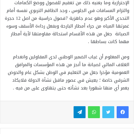
الإحترازية وما يعنيه ذلك من تعقيم للفصول ووضع الكمامات
والتزام المسافات في الجلوس ، وجد الطاقم التربوي نفسه أمام
التحدي الأكبر وهو عدم جاهزية 7فصول دراسية من اصل 12 حجرة
غمرتها المياه من جراء أمطار البارحة وبفعل رداءة الأسقف وسوء
الصيانة جعل من هذه الأقسام استحالة مقاومتها لأية أمطار
مهما كانت بساطها .
ومن المعلوم أن غياب الضمير الوطني لدى المقاولين وانعدام
الغلاف المالي لصيانة ما أنجز من هذه المؤسسات والمرافق
العمومية مؤخرا جعل من التعليم في الوطن بشكل عام والحوض
الشرقي خاصة ؛ يعيش في عصور ماقبل نشأة الدولة فلايكاد
يعمر أي منها شهورا بعد نشأته حتى يتهاوى على من فيه .
واتساب
تيلقرام