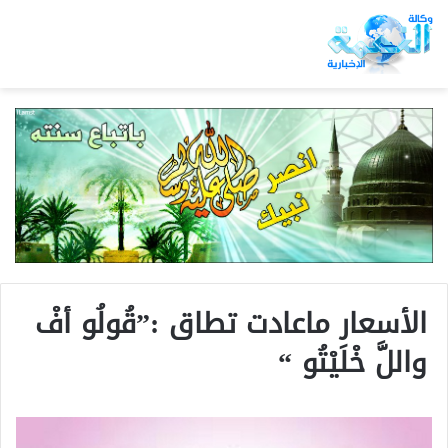
الأسعار ماعادت تطاق :”قُولُو أفْ
واللَّ خْلَيْتُو “