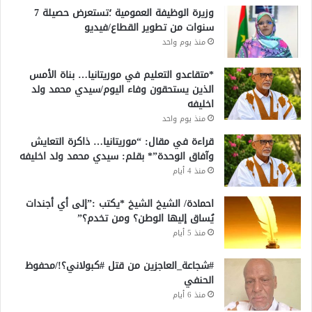
وزيرة الوظيفة العمومية ؛تستعرض حصيلة 7
سنوات من تطوير القطاع/فيديو
منذ يوم واحد
*متقاعدو التعليم في موريتانيا… بناة الأمس
الذين يستحقون وفاء اليوم/سيدي محمد ولد
اخليفه
منذ يوم واحد
قراءة في مقال: “موريتانيا… ذاكرة التعايش
وآفاق الوحدة”* بقلم: سيدي محمد ولد اخليفه
منذ 4 أيام
احمادة/ الشيخ الشيخ *يكتب :”إلى أي أجندات
يُساق إليها الوطن؟ ومن تخدم؟”
منذ 5 أيام
#شجاعة_العاجزين من قتل #كبولاني؟!/محفوظ
الحنفي
منذ 6 أيام