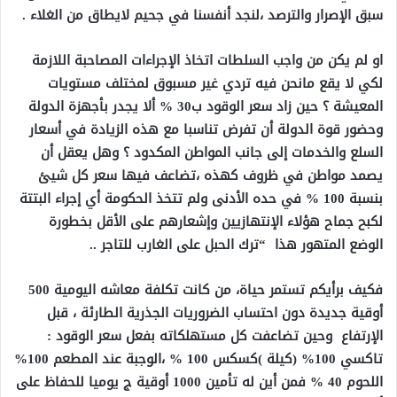
سبق الإصرار والترصد ،لنجد أنفسنا في جحيم لايطاق من الغلاء .
او لم يكن من واجب السلطات اتخاذ الإجراءات المصاحبة اللازمة
لكي لا يقع مانحن فيه تردي غير مسبوق لمختلف مستويات
المعيشة ؟ حين زاد سعر الوقود ب30 % ألا يجدر بأجهزة الدولة
وحضور قوة الدولة أن تفرض تناسبا مع هذه الزيادة في أسعار
السلع والخدمات إلى جانب المواطن المكدود ؟ وهل يعقل أن
يصمد مواطن في ظروف كهذه ،تضاعف فيها سعر كل شيئ
بنسبة 100 % في حده الأدنى ولم تتخذ الحكومة أي إجراء البتتة
لكبح جماح هؤلاء الإنتهازيين وإشعارهم على الأقل بخطورة
الوضع المتهور هذا “ترك الحبل على الغارب للتاجر ..
فكيف برأيكم تستمر حياة، من كانت تكلفة معاشه اليومية 500
أوقية جديدة دون احتساب الضروريات الجذرية الطارئة ، قبل
الإرتفاع وحين تضاعفت كل مستهلكاته بفعل سعر الوقود :
تاكسي 100% (كيلة )كسكس 100 % ،الوجبة عند المطعم 100%
اللحوم 40 % فمن أين له تأمين 1000 أوقية ج يوميا للحفاظ على