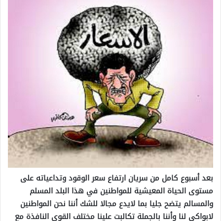
بعد أسبوع كامل من سريان ارتفاع سعر الوقود وتداعياته على
مستوى الحياة المعيشية للمواطنين في هذا البلد المسلم
والمسالم يتضح جليا بما لايدع مجالا للشك أننا نحن المواطنين
لابواكي لنا وأننا بالجملة تكالبت علينا مختلف القوى النافذة مع