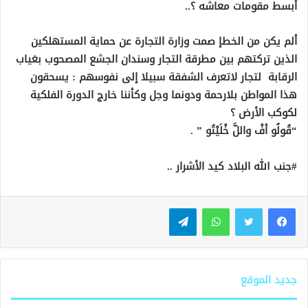
أبسط مقومات معاشه ؟..
ألم يكن من الخطإ صمت وزارة التجارة عن حماية المستهلكين
الذين تركتهم بين مطرقة التجار وسندان الجشع المصحوب بغياب
الرقابة لتجار لاتعرف الشفقة سبيلا إلى نفوسهم : يسحقون
هذا المواطن بلارحمة ودونما وجل وكأننا خارج الدورة الفلكية
لكوكب الأرض ؟
“قُولُو أفْ واللَّ خْلَيْتُو ” .
#جنب الله البلاد كيد الأشرار ..
واتساب
تيلقرام
جديد الموقع