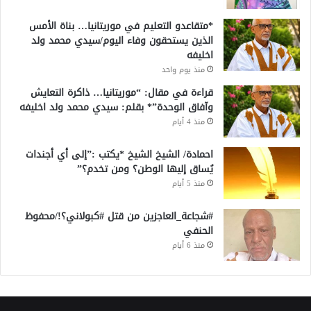
*متقاعدو التعليم في موريتانيا… بناة الأمس
الذين يستحقون وفاء اليوم/سيدي محمد ولد
اخليفه
منذ يوم واحد
قراءة في مقال: “موريتانيا… ذاكرة التعايش
وآفاق الوحدة”* بقلم: سيدي محمد ولد اخليفه
منذ 4 أيام
احمادة/ الشيخ الشيخ *يكتب :”إلى أي أجندات
يُساق إليها الوطن؟ ومن تخدم؟”
منذ 5 أيام
#شجاعة_العاجزين من قتل #كبولاني؟!/محفوظ
الحنفي
منذ 6 أيام