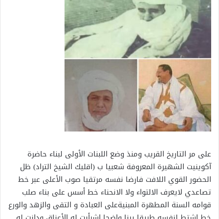
على مر التاريخ القريب ومنذ وضع اللبنات الأولى لبناء حاضرة
آكوينيت الشهيرة المعروفة شعبيا ب (اقليك الشيخ التراد) ظل
الحضور القوي اللافت فارضا نفسه مرتقيا صوب الأعلى عبر خط
تصاعدي لايعرف الالتواء ولا الانحناء خط أسس على بناء صلب
قوامه السنة المطهرة المبنيةعلى العبادة و التقى والزهد والورع
خط اشتط لنفسه طريقا بينا واضحا اشرأبت له الأعناق ودانت له