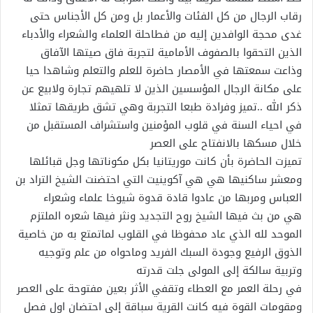
رقاب الرجال من كل الفئات والأعمار بل ومن كل الأجناس حتى
غدى محجة الوافدين إليه من فطاحلة العلماء والشعراء والأدباء
الذين التحقوا بالصفوف الأمامية لتجربة فاق صيتها الآفاق
وذاعت سمعتها في الأمصار حاضرة للعلم والتعلم وشاهدا حيا
على مكانة الرجال المؤسسين الذين لا تلهيهم تجارة ولابيع عن
ذكر الله ..تميز وفرادة طبعا التجربة وهي تشق طريقها تمثلا
في احياء السنة في قلوب المؤمنين واستشراف المستقبل من
خلال مسكها بالانفتاح على العصر
تميزت الحاضرة بأن كانت موريتانيا بكل مكوناتها وجل قبائلها
ومعشر ساكنيها هي هي آكوينيت التي احتضنت الشيخ التراد بن
العباس ومربها من عادوا قادة قدوة شيوخا علماء وشعراء
هي من بث فيها الشيخ روح التجديد ونثر فيها شعره الملتزم
الموحد لله الذي عاد محفوظا في القلوب لماتمتع به من خاصية
الذوق الرفيع وجودة السبك الفريد وماحواه من علم وتوجيه
وتربية سالكة إلى المولى جلت قدرته
في رحلة العمر مع العطاء وتقفي الأثر بعين مفتوحة على العصر
ومقومات القوة فيه كانت القرية سباقة إلى احتضان اول فصل