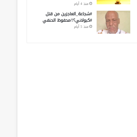
منذ 4 أيام
#شجاعة_العاجزين من قتل
#كبولاني؟!/محفوظ الحنفي
منذ 5 أيام