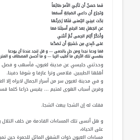
فَما حَسَنٌ أَن تَأتِيَ الأَمرَ طائِعاً
وَتَجزَعَ أَن داعي الصَبابَةِ أَسمَعا
بَكَت عَينِيَ اليُمنى فَلَمّا زَجَرتُها
عَنِ الجَهلِ بَعدَ الحِلمِ أَسبَلَتا مَعا
وَأَذكُرُ أَيّامَ الحِمى ثُمَّ أَنثَني
عَلى كَبِدي مِن خَشيَةٍ أَن تَصَدَّعا
قفا ودعا نجدا ومن حل بالحمى — و قل لنجد عندنا أن يودعا
بنفسي تلك الأرض ما أطيب الربا — و ما أحسن المصطاف و المترب
وحدثني جليسي عن مدينة لعيون، فأسهب و فصل. حد
أهلها الطيبين. فلامس وترا عازفا و شوقا دفينا.
و في مدينة لعيون سر من أسرار الجمال لايراه إلا ال
وقربن أسباب الهوى لمتيم … يقيس ذراعا كلما قسن
فقلت له إن الشجا يبعث الشجا.
و هل أنسى تلك المساءات القادمة من خلف التلال و
على الحياة،
مساءات العيون ذوات الشفق المائل للحمرة حين ت