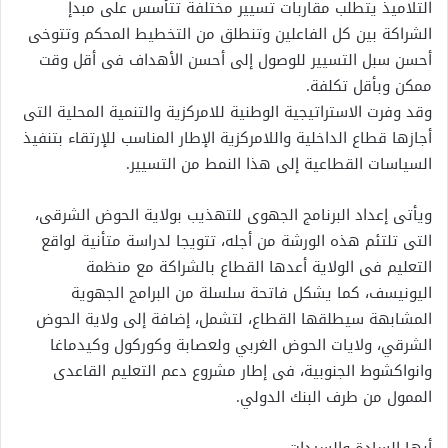
التلاميذ يتطلب مقاربات تسيير مختلفة تتأسس على مبدإ
الشراكة بين كل الفاعلين وتنطلق من التخطيط المحكم وتتوخى
أحسن سبل التسيير للوصول إلى أحسن الأهداف فى أقل وقت
ممكن وبأقل تكلفة.
وقد وفرت الاستراتيجية الوطنية للامركزية والتنمية المحلية التى
أجازها قطاع الداخلية واللامركزية الإطار المناسب للإرتقاء بتنفيذ
السياسات القطاعية إلى هذا النمط من التسيير.
ويأتى إعداد البرنامج الجهوى للتهذيب بولاية الحوض الشرقى،
التى تلتئم هذه الورشة من أجله، تتويجا لدراسة متأنية لواقع
التعليم فى الولاية أعدها القطاع بالشراكة مع منظمة
اليونيسف، كما يشكل فاتحة سلسلة من البرامج الجهوية
المشابهة سيطلقها القطاع، لتشمل، إضافة إلى ولاية الحوض
الشرقي، ولايات الحوض الغربي ولعصابة وكوركول وكيدماغا
وانواكشوط الجنوبية، فى إطار مشروع دعم التعليم القاعدى
الممول من طرف البنك الدولي.
أيها السادة والسيدات،