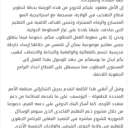
إن الأمل معقود عليكم للخروج من هذه الورشة بخطة لتطوير
قطاع التهذيب فى الولاية، منسجمة مع استراتيجية النمو
المتسارع والرفاه المشترك وتتبنى اهداف الالفية فى التعليم
التى صادقت عليها بلادنا على غرار المنظومة الدولية.
ونحن، إذ نعى صعوبة العمل المطلوب منكم، خصوصا فيما يتعلق
بتبنى معايير موضوعية يمكن أن نلتمس من خلالها إرساء خارطة
مدرسية تتسم بالفعالية والواقعية والنجاعة والانصاف، لنهيب
بكم لبذل ما بوسعكم من جهد للوصول بهذا العمل إلى
المستوى المطلوب مما سيسهل على القطاع اعداد البرامج
الجهوية اللاحقة.
وقبل أن أنهي هذا الكلمة اتقدم بجزيل الشكرإلى منظمة الأمم
المتحدة للطفولة – اليونسف- على ما تقدمه لقطاعنا من دعم
متعدد الأوجه. كما أشكر البنك الدولي على دعمه القيم، خصوصا
من خلال مشروع دعم التعليم القاعدى الذى سيوفر الوسائل
الضرورية للشروع مباشرة فى التنفيذ الفعلى للبرنامج الجهوى
للتعليم فى ولاية الحوض الشرقى والولايات الخمسة الأخرى