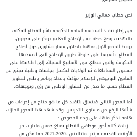
نص خطاب معالي الوزير
فى إطار تنفيذ السياسة العامة للحكومة باشر القطاع المكلف
بالتهذيب وضع خطة عمل لإصلاح التعليم ترتكز على محورين.
يرتبط المحور الاول منهما باطلاق مسار تشاوري حول اصلاح
القطاع، تأسيسا على خارطة طريق الإصلاح التى اعتمدتها
الحكومة والتى نتطلع، فى الأسابيع المقبلة، إلى اطلاقها على
مستوى المقاطعات ثم الولايات لتكتمل بجلسات وطنية تنبثق عن
القانون التوجيهي للإصلاح مؤذنة باعداد برنامج وطني لتطوير
القطاع حسب ما صدر عن التشاور الوطنى من رؤى وتوجهات.
أما المحور الثانى فيتعلق بتنفيذ كل ما هو متاح من إجراءات من
شأنها الرفع من مستوى التدريس. وقد شهد هذا المحور انجازات
هامة نذكر منها، على وجه الخصوص :
– زيادة كتلة أجور موظفى القطاع بمبلغ خمس مليارات من
الأوقية القديمة مرتين متتاليتين -2020-2021 مما مكن من