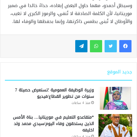
وسيظل أحمدو، مهما حاول البعض إبعاده، حداءً خالدا في ضمير
موريتانيا، لأن الكلمة الصادقة لا تُنفى، والرموز الكبرى لا تغيب،
والأوطان لا تُبنى بطمس ذاكرتها، وإنما بحفظها والوفاء لها.
واتساب
تيلقرام
جديد الموقع
وزيرة الوظيفة العمومية ؛تستعرض حصيلة 7
سنوات من تطوير القطاع/فيديو
منذ 4 ساعات
*متقاعدو التعليم في موريتانيا… بناة الأمس
الذين يستحقون وفاء اليوم/سيدي محمد ولد
اخليفه
منذ 4 ساعات