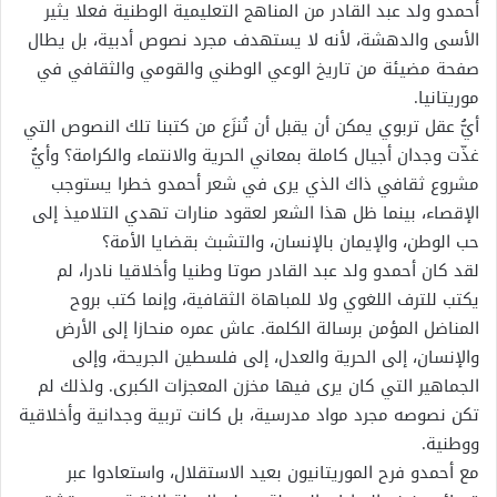
أحمدو ولد عبد القادر من المناهج التعليمية الوطنية فعلا يثير
الأسى والدهشة، لأنه لا يستهدف مجرد نصوص أدبية، بل يطال
صفحة مضيئة من تاريخ الوعي الوطني والقومي والثقافي في
موريتانيا.
أيُّ عقل تربوي يمكن أن يقبل أن تُنزَع من كتبنا تلك النصوص التي
غذّت وجدان أجيال كاملة بمعاني الحرية والانتماء والكرامة؟ وأيُّ
مشروع ثقافي ذاك الذي يرى في شعر أحمدو خطرا يستوجب
الإقصاء، بينما ظل هذا الشعر لعقود منارات تهدي التلاميذ إلى
حب الوطن، والإيمان بالإنسان، والتشبث بقضايا الأمة؟
لقد كان أحمدو ولد عبد القادر صوتا وطنيا وأخلاقيا نادرا، لم
يكتب للترف اللغوي ولا للمباهاة الثقافية، وإنما كتب بروح
المناضل المؤمن برسالة الكلمة. عاش عمره منحازا إلى الأرض
والإنسان، إلى الحرية والعدل، إلى فلسطين الجريحة، وإلى
الجماهير التي كان يرى فيها مخزن المعجزات الكبرى. ولذلك لم
تكن نصوصه مجرد مواد مدرسية، بل كانت تربية وجدانية وأخلاقية
ووطنية.
مع أحمدو فرح الموريتانيون بعيد الاستقلال، واستعادوا عبر