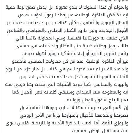
والمؤلم أن هذا السلوك لا يبدو معزولا، بل يدخل ضمن نزعة خفية
لإعادة قصّ الذاكرة الوطنية، عبر إبعاد الرموز المؤسسة من
المجال التربوي والثقافي، وكأن هناك من يريد صناعة قطيعة بين
الأجيال الجديدة وبين تاريخ الكفاح الوطني والسياسي والثقافي
الذي صنعت به موريتانيا نفسها. وهي المحاولة ذاتها التي
طالت رموزا وطنية كبيرة مثل المختار ولد داداه، في مسعى
يائس لتقزيم التاريخ أو إعادة تشكيله وفق أهواء ضيقة.
غير أن الذاكرة الوطنية أعند من كل محاولات الطمس. فأحمدو
ولد عبد القادر لم يعد مجرد اسم في كتاب، بل صار جزءا من الروح
الثقافية الموريتانية. وستظل قصائده تتردد في المدارس
والبيوت والمجالس، كما تتردد الأغنيات التي شدت بها ديمي منت
آبه والمعلومة منت الميداح، وستبقى كلماته تعبر الأجيال كما
تعبر الرياح سهول الوطن وروابيه.
إن الأمم التي تحترم نفسها لا تحارب رموزها الثقافية، بل
تصونها وتقدمها للأجيال باعتبارها جزءا من الأمن الروحي
والرمزي للأمة. أما العبث بالذاكرة الأدبية والتاريخية، فليس سوى
عبث بمستقبل الوطن نفسه.ت