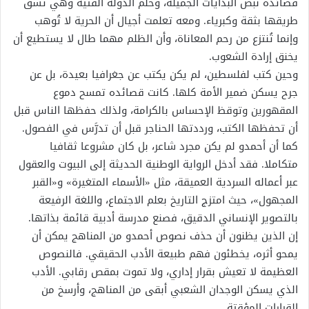
قصائده نبض البدايات الجميلة، وحلم الدولة الفتية وهي تشق
طريقها بثقة وكبرياء. ومعه تعلمت أجيال أن الحرية لا تُوهب
وإنما تُنتزع من رحم المعاناة، وأن الظلم مهما طال لا يستطيع أن
يخنق إرادة الشعوب.
وحين كتب لفلسطين، لم يكن يكتب عن جغرافيا بعيدة، بل عن
جرح يسكن ضمير الأمة كلها. كانت قصائده تمسح دموع
المقهورين وتوقظ الإحساس بالكرامة، ولذلك حفظها الناس قبل
أن تحفظها الكتب، ورددتها الحناجر قبل أن تدرَّس في الفصول.
كما أن أحمدو لم يكن مجرد شاعر، بل كان مشروعا ثقافيا
متكاملا. فقد أدخل الرواية الوطنية الحديثة إلى البيوت والعقول
عبر أعماله السردية العميقة، مثل «الأسماء المتغيرة» و«القبر
المجهول»، حيث امتزج التاريخ بعلم الاجتماع، واللغة الرفيعة
بالتصوير الإنساني الدقيق، فصنع مدرسة أدبية قائمة بذاتها.
إن الذين يظنون أن حذف نصوص أحمدو من المناهج يمكن أن
يمحو أثره، يخطئون فهم طبيعة الأدب الحقيقي. فالنصوص
العظيمة لا تعيش بقرار إداري، ولا تموت بمقص رقابي. الأدب
الذي يسكن الوجدان الشعبي أبقى من المناهج، وأرسخ من
القرارات المؤقتة.