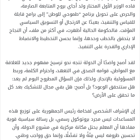
قاده الوزير الأول المختار ولد أجاي بروح المتابعة الصارمة،
والحرص على تحويل برنامج “طموحي للوطن” إلى برامج قابلة
للقياس والتنفيذ، بعيدًا عن الارتجال أو التسويق السياسي
المؤقت. فالحكومة الحالية أظهرت، في أكثر من ملف، أن النجاح
لا يتحقق بالخطب وحدها، وإنما بحسن التخطيط والانضباط
الإداري والقدرة على التنفيذ.
لقد أصبح واضحًا أن الدولة تتجه نحو ترسيخ مفهوم جديد للعلاقة
مع المواطن، قوامه الصدق في التعهد، واحترام الكلمة، وربط
المسؤولية بالإنجاز. ولذلك فإن السؤال المطروح اليوم لم يعد:
هل ستتحقق الوعود؟ بل أصبح: هل بقي مجال للتشكيك بعد كل
ما تحقق على الأرض؟
إن الإشراف الشخصي لفخامة رئيس الجمهورية على توزيع هذه
المساعدات ليس مجرد بروتوكول رسمي، بل رسالة سياسية قوية
مفادها أن المعلم يحتل مكانة مركزية في مشروع الدولة، وأن
تحسين ظروفه ليس مِنّةً ولا تفضّلًا، وإنما حق وواجب وطني.