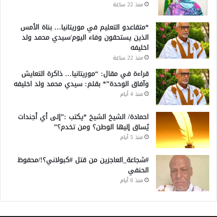
منذ 22 ساعة
*متقاعدو التعليم في موريتانيا… بناة الأمس
الذين يستحقون وفاء اليوم/سيدي محمد ولد
اخليفه
منذ 22 ساعة
قراءة في مقال: “موريتانيا… ذاكرة التعايش
وآفاق الوحدة”* بقلم: سيدي محمد ولد اخليفه
منذ 4 أيام
احمادة/ الشيخ الشيخ *يكتب :”إلى أي أجندات
يُساق إليها الوطن؟ ومن تخدم؟”
منذ 5 أيام
#شجاعة_العاجزين من قتل #كبولاني؟!/محفوظ
الحنفي
منذ 6 أيام