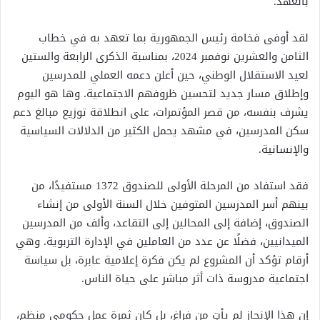
بالعهد.
لقد أوفى فخامة رئيس الجمهورية بما تعهد به في خطاب
الثامن والعشرين نوفمبر 2024، بمناسبة الذكرى الرابعة والستين
لعيد الاستقلال الوطني، حين أعلن دعمه العملي للمدرسين
وإطلاق مسار جديد لتحسين ظروفهم الاجتماعية. وها هو اليوم
يشرف بنفسه، من قصر المؤتمرات، على انطلاقة توزيع مبالغ دعم
سكن المدرسين، في مشهد يحمل الكثير من الدلالات السياسية
والإنسانية.
فقد استفاد من المرحلة الأولى للصندوق 1372 مستفيدًا، من
بينهم أسر المدرسين المتوفين خلال السنة الأولى من إنشاء
الصندوق، إضافة إلى المحالين إلى التقاعد، وألف من المدرسين
الميدانيين، فضلًا عن عدد من العاملين في الإدارة التربوية. وهي
أرقام تؤكد أن المشروع لم يكن فكرة إعلامية عابرة، بل سياسة
اجتماعية مدروسة ذات أثر مباشر على حياة الناس.
إن هذا الإنجاز لم يأتِ من فراغ، بل كان ثمرة عمل حكومي منظم،