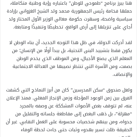
هنا يبرز برنامج “طموحي للوطن” باعتباره رؤية وطنية متكاملة،
حملها فخامة رئيس الجمهورية محمد ولد الشيخ الغزواني بإرادة
سياسية واضحة، وسهرت حكومة معالي الوزير الأول المختار ولد
أجاي على تنزيلها إلى أرض الواقع، تخطيطًا وتنفيذًا ومتابعة.
لقد أدركت الدولة، في ظل هذا التوجه الجديد، أن بناء الوطن لا
يكون فقط بتشييد البنى التحتية، بل يبدأ أولًا من الإنسان؛ من
المعلم الذي يصنع الأجيال، ومن الموظف الذي يخدم الوطن
بصمت، ومن الأسرة التي تنتظر نصيبها من العدالة الاجتماعية
والإنصاف.
ولعل صندوق “سكن المدرسين” كان من أبرز النماذج التي كشفت
الفرق بين زمن الوعود المؤجلة وزمن الإنجاز الفعلي. فمنذ الإعلان
عنه، لم تتوقف بعض الأصوات المشككة عن وصفه بالمجرد
“مهزلة”، بل ذهب البعض إلى مقاطعة جلساته والتقليل من
جدواه، ومن بينهم شخصيات محسوبة على العمل النقابي. غير أن
الحقيقة ظلت تسير بهدوء وثبات حتى جاءت لحظة الوفاء