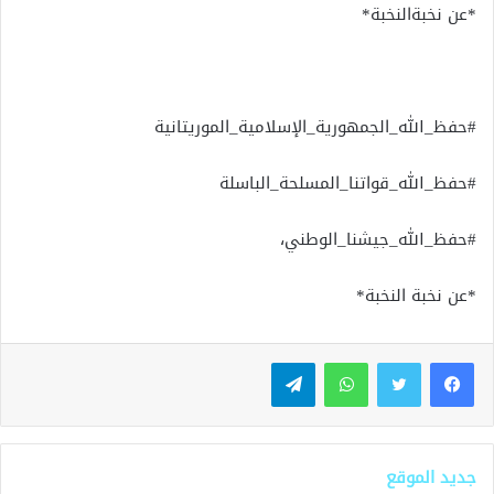
*عن نخبةالنخبة*
#حفظ_الله_الجمهورية_الإسلامية_الموريتانية
#حفظ_الله_قواتنا_المسلحة_الباسلة
#حفظ_الله_جيشنا_الوطني،
*عن نخبة النخبة*
واتساب
تيلقرام
جديد الموقع