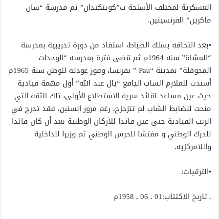
العسكرية لمختلف الأسلحة ب”كويتكيدان” ثم مدرسة “سان
ماكزين” الفرنسيتين.
•بعد التحاقه بسلك الضباط، استفاد من دورة تدريبية بمدرسة
“المشاة” سنة 1964م ثم قضى فترة بمدرسة “الوحدات
المجوقلة” بمدينة “Pau ” بفرنسا، وفور عودته للوطن سنة 1965م
أسندت للملازم الشاب اليافع “يال عبد الله” أول مهمة قيادية
حيث عين مساعد لقائد سرية الاستطلاع الأولى، تلك الثقة التي
منحت للضابط الشاب لم تتزحزح، رغم مرور السنين، فقد تدرج في
الرتب القيادية حتى عين قائدا للأركان الوطنية بعد أن كان قائدا
للدرك الوطني و مفتشا للحرس الوطني ثم وزيرا للداخلية
واللامركزية.
•الترقيات:
ـ تاريخ الاكتتاب:01 ـ 06 ـ 1958م