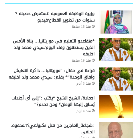
وزيرة الوظيفة العمومية ؛تستعرض حصيلة 7
سنوات من تطوير القطاع/فيديو
منذ 18 ساعة
*متقاعدو التعليم في موريتانيا… بناة الأمس
الذين يستحقون وفاء اليوم/سيدي محمد ولد
اخليفه
منذ 19 ساعة
قراءة في مقال: “موريتانيا… ذاكرة التعايش
وآفاق الوحدة”* بقلم: سيدي محمد ولد اخليفه
منذ 3 أيام
احمادة/ الشيخ الشيخ *يكتب :”إلى أي أجندات
يُساق إليها الوطن؟ ومن تخدم؟”
منذ 4 أيام
#شجاعة_العاجزين من قتل #كبولاني؟!/محفوظ
الحنفي