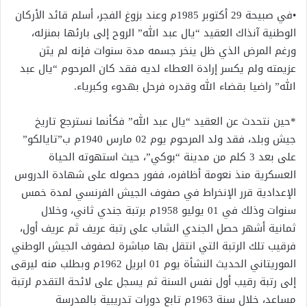
•في صبيحة 29 أكتوبر 1985م وعند بزوغ الفجر، أسلم قائد الأركان
الوطنية آنذاك العقيد “يال عبد الله” الروح إلى بارئها بمنزله،
ورغم المرض الذي ظل ينخر جسمه مدة سنوات فإنه لم يثن
عزيمته ولم يكسر إرادة العطاء لديه فقد كان المرحوم “يال عبد
الله” راضيا بقضاء الله وقدره فرحل بهدوء وكبرياء.
*حين نتحدث عن العقيد “يال عبد الله” فكأنما نسترجع تاريخ
جيش وبلد، فقد ولد المرحوم يوم 02 مارس 1940م ب”تايالكو”
على بعد 3 كلم من مدينة “بوكي”، حيث استهوته الحياة
العسكرية منذ نعومة أظافره، ففور حصوله على شهادة الدروس
الإعدادية قرر الإنخراط في صفوف الجيش الفرنسي لمدة خمس
سنوات وذلك في 01 يوليو 1958م برتبة جندي ثاني، وخلال
ثمانية أشهر حصل الجندي الشاب على رتبة عريف ثم عريف أول،
فرقيب تلك الرتبة التي انتقل بها مباشرة لصفوف الجيش الوطني
الموريتاني الحديث النشأة يوم 01 ابريل 1962م وبطلب منه ليرقى
إلى رتبة رقيب أول نفس السنة ثم يسجل على لائحة التقدم لرتبة
مساعد، خلال سنة 1963م تابع دورات تدريبية بالمدرسة