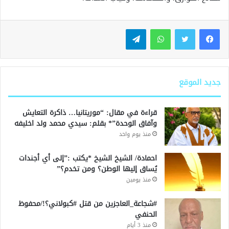
واتساب
تيلقرام
جديد الموقع
قراءة في مقال: “موريتانيا… ذاكرة التعايش
وآفاق الوحدة”* بقلم: سيدي محمد ولد اخليفه
منذ يوم واحد
احمادة/ الشيخ الشيخ *يكتب :”إلى أي أجندات
يُساق إليها الوطن؟ ومن تخدم؟”
منذ يومين
#شجاعة_العاجزين من قتل #كبولاني؟!/محفوظ
الحنفي
منذ 3 أيام