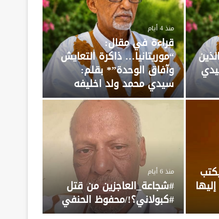
منذ 4 أيام
قراءة في مقال:
لذين
“موريتانيا… ذاكرة التعايش
يدي
وآفاق الوحدة”* بقلم:
سيدي محمد ولد اخليفه
منذ 6 أيام
*بعد
الوا
محمد
يكتب
منذ 6 أيام
إليها
#شجاعة_العاجزين من قتل
*بسم الله ال
#كبولاني؟!/محفوظ الحنفي
الخطابات ولا