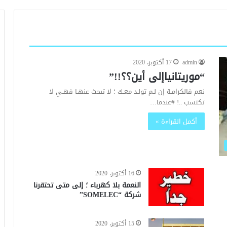
admin
17 أكتوبر، 2020
“موريتانياإلى أين؟؟!!”
نعم ‏فالكرامـة إن لـم تولـد معـك ؛ لا تبحث عنهـا فهـي لا
تكتسب ..! #عندما…
أكمل القراءة »
16 أكتوبر، 2020
النعمة بلا كهرباء ؛ إلى متى تحتقرنا
شركة “SOMELEC”
15 أكتوبر، 2020