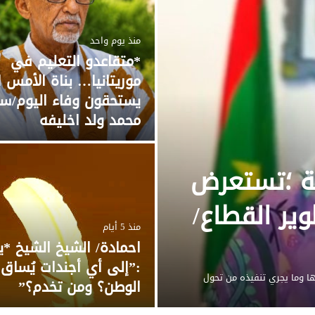
منذ يوم واحد
*متقاعدو التعليم في
موريتانيا… بناة الأمس ا
يستحقون وفاء اليوم/س
محمد ولد اخليفه
ية ؛تستعرض
تطوير القطاع/
منذ 5 أيام
احمادة/ الشيخ الشيخ *
:”إلى أي أجندات يُساق 
 وما يجري تنفيذه من تحول
الوطن؟ ومن تخدم؟”