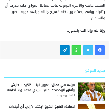
الفقيد خاصة والأسرة التربوية عامة ،سائلا المولى جلت قدرته أن
يتقبله بواسع رحمته ويسكنه فسيح جناته ويلهم ذويه الصبر
والسلوان..
وإنا لله وإنا اليه راجعون.
واتساب
تيلقرام
جديد الموقع
قراءة في مقال: “موريتانيا… ذاكرة التعايش
وآفاق الوحدة”* بقلم: سيدي محمد ولد اخليفه
منذ يوم واحد
احمادة/ الشيخ الشيخ *يكتب :”إلى أي أجندات