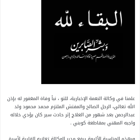
علمنا في وكالة النعمة الإخبارية، للتو ، نبأ وفاة المغفور له بإذن
الله تعالى، الرجل الصالح والمفتش الملتزم محمد محمود ولد
عبدالرحمن بعد شهور من العلاج إثر حادث سير كان يؤدي خلاله
واجبه المهني بمقاطعة كوبني .
وبهذه المناسبة الأليمة يرفع مدير الوكالة تعازيه القلبية لأسرة