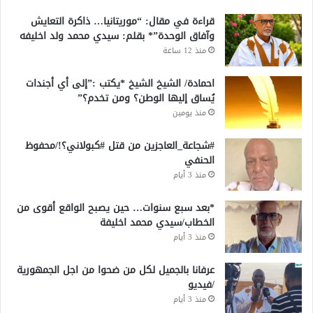
قراءة في مقال: “موريتانيا… ذاكرة التعايش
وآفاق الوحدة”* بقلم: سيدي محمد ولد اخليفه
منذ 12 ساعة
احمادة/ الشيخ الشيخ *يكتب :”إلى أي أجندات
يُساق إليها الوطن؟ ومن تخدم؟”
منذ يومين
#شجاعة_العاجزين من قتل #كبولاني؟!/محفوظ
الحنفي
منذ 3 أيام
*بعد سبع سنوات… حين يصبح الواقع أقوى من
الخطاب/سيدي محمد اخليفة
منذ 3 أيام
عرفانا بالجميل لكل من ضحوا من اجل الجمهورية
/فيديو
منذ 3 أيام