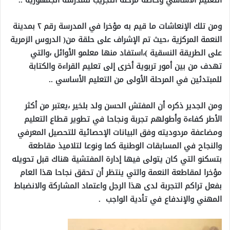
ومن تلك الإنعاشات ما قيم به مؤخرا في المدرسة رقم ٢ بمدينة
النعمة المركزية ،حيث تم الإشراف على حلقة من( الدروس الزمرية
على الطريقة النسقية )،استفاد منها معلمو الأوائل ،والتي
تهدف من بين أمور تربوية أخرى إلى تعليم القراءة والكتابة
للمبتدئين في المرحلة الأولى من التعليم الأساسي ..
ومن الجدير ذكره أن المفتش الحسن ولد بلخير ،يعتبر من أكثر
الأطر كفاءة وأطولهم تجربة ونجاحا في تطوير قطاع التعليم
ومضاعفة مردوديته وفق البيانات الإحصائية للتحصيل المعرفي
والنجاح في المسابقات الوطنية كما ونوعا لتلاميذ مقاطعة
بتسكنو التي كان يتولى فيها إدارة المفتشية هناك قبل تحويله
مؤخرا لمقاطعة النعمة والتي ينتظر أن تحقق نجاحا هذا العام
بفعل تراكم التجربة لدى هذا الرجل واعتماد المشاركة والانضباط
المهني والإندفاع في تأدية الواجب .