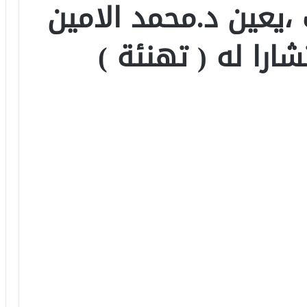
،يعين د.محمد الامين
ارا له ( تهنئة )