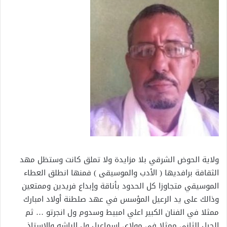
ولاية الحوض الشرقي بلا مزايدة ولا تملق كانت وستظل مهد
الثقافة برافديها ( الأدب والموسيقى ) فمنها انطلق العطاء
الموسيقي متجاوزا كل الحدود بأناقة وإبداع فريدين وممتعين
وذالك على يد الرعيل المؤسس في عهد صلطنة أولاد امبارك
ممثلا في الفنان الكبير اعلي امبيط وسدوم ول انجرتو … ثم
الجيل الثاني ممثلا في مولاي اسماعيل ول الباشه والاستاذ