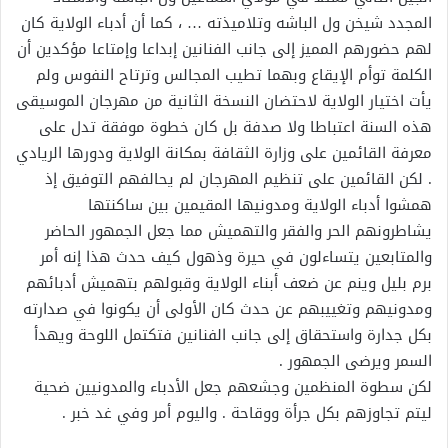
المجدد شيخن ول الباشه وتلاميذته … ، كما أن أدباء الولاية كان
لهم حضورهم المميز إلى جانب الفنانين إبداعا وإمتاعا مؤكدين أن
الكلمة توأم الإيقاع وبهما تطيب المجالس وترتاح النفوس ولم
يأت اختيار الولاية لاحتضان النسخة الثانية من مهرجان الموسيقى
هذه السنة اعتباطا ولا صدفة بل كان خطوة موفقة تدل على
معرفة القائمين على وزارة الثقافة بمكانة الولاية ودورها الريادي
. لكن القائمين على تنظيم المهرجان لم يحالفهم التوفيق إذ
همشوا أدباء الولاية ومدونيها المقيمين بين ساكنتها
يشاطرونهم الحر والفقر والتهميش مما جعل الجمهور الحاضر
والمتابعين يتساءلون في حيرة وذهول كيف حدث هذا إنه أمر
برم بليل وينم عن ضعف أبناء الولاية وقبولهم بتهميش أدبائهم
ومدونيهم وتغييبهم عن حدث كان الأولى أن يكونوا في صدارته
بكل جدارة واستحقاق إلى جانب الفنانين فتكتمل اللوحة ويهدأ
السمر ويرضى الجمهور .
لكن سطوة المنظمين وجشعهم جعل الأدباء والمدونيين ضحية
ليتم تجاوزهم بكل جرأة ووقاحة . واليوم أمر وفي غد خبر .