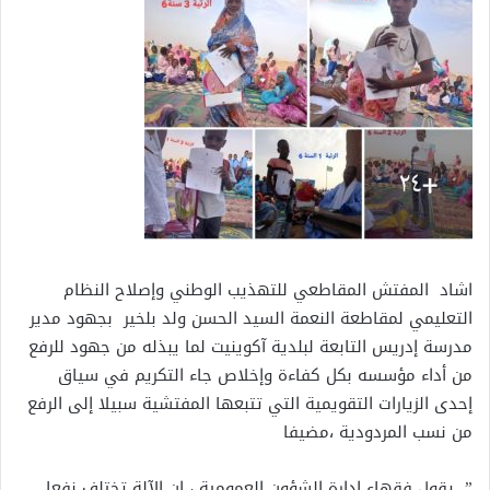
اشاد المفتش المقاطعي للتهذيب الوطني وإصلاح النظام
التعليمي لمقاطعة النعمة السيد الحسن ولد بلخير بجهود مدير
مدرسة إدريس التابعة لبلدية آكوينيت لما يبذله من جهود للرفع
من أداء مؤسسه بكل كفاءة وإخلاص جاء التكريم في سياق
إحدى الزيارات التقويمية التي تتبعها المفتشية سبيلا إلى الرفع
من نسب المردودية ،مضيفا
” يقول فقهاء إدارة الشؤون العمومية ، إن الآلة تختلف نفعا