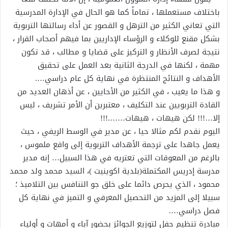
باختلاف مستعملها ، تماماً كما هو الحال في الإدارة المدرسية
التي تعاني الكثير من الترهل و القصور عن أداء رسالتها التربوية
بشكل مقنع للوكلاء و الرؤساء الإداريين بما فيهم أصحاب القرار ،
نتيجة لصرف الأنظار و التركيز على قضايا و مطالب ، قد تكون
مهمة ، لكنها في الدرجة الثانية بعد العمل على تحقيق
الأهداف و النتائج المنتظرة في نهاية كل عام دراسي….
و هذا ما يغيب ، في الكثير من الأحايين ، عن أذهان العديد من
القادة التربويين عند التكليف ، معتبرين أن الأمر تشريف ، ليس
إلا…!!! لكن هيهات ، هيهات…….!!!
اليوم نقدم لكم مثالا حيا ، عن مدير في الوسط الريفي ، حيث
يعمل جاهدا على ترجمة الأهداف التربوية إلى واقع ملموس ،
بالرغم من المعوقات التي تعتريه في هذا السبيل… إنه مدير
مدرسة إدريس المكتملة(بلدية اكوينيت )، السيد محمد ولد محمد
محمود ، الذي يحرص دائما على خلق جو التنافس بين التلاميذ ؛
سبيلا إلى المزيد من التحصيل المعرفي و التميز في نهاية كل
فصل دراسي….
مبادرة تنظيم حفل لتوزيع الجوائز بحضور آباء و أمهات و أولياء