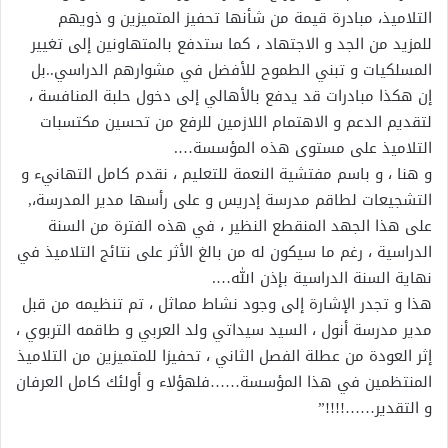
التلاميذ، مبادرة قيمة من شأنها تحفيز المتميزين و ذويهم
للمزيد من الجد و الاجتهاد ، كما ستدفع بالمتهاونين إلى تغيير
المسلكيات و تبني الطموح للأفضل في مشوارهم الدراسي..بل
إن هكذا مبادرات قد يدفع بالأهالي إلى دخول حلبة المنافسة ،
لتقديم الدعم و الاهتمام اللازمين للرفع من تحسين مكتسبات
التلاميذ على مستوى هذه المؤسسة….
و هنا ، و باسم مفتشية النعمة للتعليم ، نقدم كامل التهانيء و
التشجيعات لطاقم مدرسة إدريس و على رأسها مدير المدرسة،,
على هذا الجهد المنقطع النظير ، في هذه الفترة من السنة
الدراسية ، رغم ما سيكون له من بالغ الأثر على نتائج التلاميذ في
نهاية السنة الدراسية بإذن الله….
هذا و تجدر الإشارة إلى وجود نشاط مماثل ، تم تنظيمه من قبل
مدير مدرسة أنول ، السيد سيداتي ولد العربي و طاقمه التربوي ،
إثر العودة من عطلة الفصل الثاني ، تحفيزا للمتميزين من التلاميذ
المنتظمين في هذا المؤسسة……فلهؤلاء و أولئك كامل العرفان
و التقدير……!!!!”