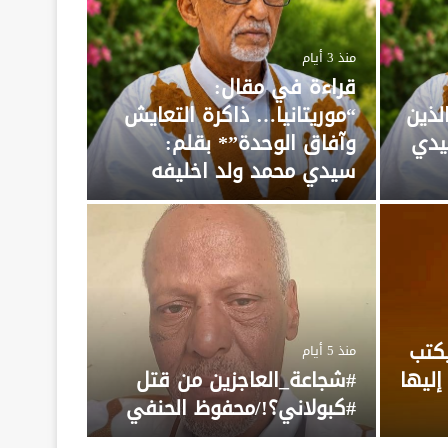
منذ 3 أيام
قراءة في مقال:
لذين
“موريتانيا… ذاكرة التعايش
يدي
وآفاق الوحدة”* بقلم:
سيدي محمد ولد اخليفه
منذ 5 أيام
*بعد
الوا
محمد
يكتب
منذ 5 أيام
إليها
#شجاعة_العاجزين من قتل
*بسم الله ال
#كبولاني؟!/محفوظ الحنفي
الخطابات ولا