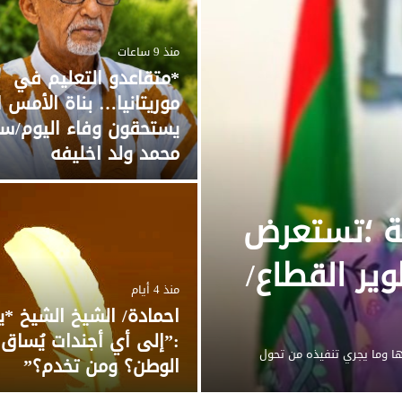
منذ 9 ساعات
*متقاعدو التعليم في
موريتانيا… بناة الأمس ا
يستحقون وفاء اليوم/س
محمد ولد اخليفه
ية ؛تستعرض
تطوير القطاع/
منذ 4 أيام
احمادة/ الشيخ الشيخ *
:”إلى أي أجندات يُساق 
 وما يجري تنفيذه من تحول
الوطن؟ ومن تخدم؟”