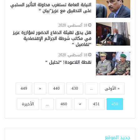
النيابة العامة تستغرب محاولة التأثير السلبي
على التحقيق مع عزيز”بيان “
18 أغسطس، 2020
هل يحق لهيئة الدفاع الحضور لمؤازرة عزيز
في مكاتب شرطة الجرائم الإقتصادية
“تفاصيل “
18 أغسطس، 2020
نقطة اللاعودة! “تحليل “
« الأولى
...
430
440
«
449
450
451
»
460
...
الأخيرة
جديد الموقع