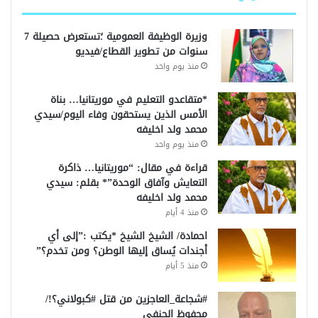
وزيرة الوظيفة العمومية ؛تستعرض حصيلة 7
سنوات من تطوير القطاع/فيديو
منذ يوم واحد
*متقاعدو التعليم في موريتانيا… بناة
الأمس الذين يستحقون وفاء اليوم/سيدي
محمد ولد اخليفه
منذ يوم واحد
قراءة في مقال: “موريتانيا… ذاكرة
التعايش وآفاق الوحدة”* بقلم: سيدي
محمد ولد اخليفه
منذ 4 أيام
احمادة/ الشيخ الشيخ *يكتب :”إلى أي
أجندات يُساق إليها الوطن؟ ومن تخدم؟”
منذ 5 أيام
#شجاعة_العاجزين من قتل #كبولاني؟!/
محفوظ الحنفي