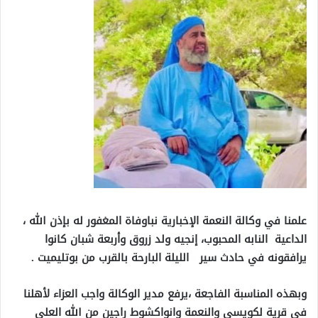
علمنا في وكالة النعمة الإخبارية نباوفاة المغفور له بإذن الله ،
الداعية النابه المحبوب، إنجيه ولد زروق وأربعة شبان كانوا
يرافقونه في حادث سير الليلة البارحة بالقرب من بوتليميت .
وبهذه المناسبة الفاجعة ،يرفع مدير الوكالة واجب العزاء لأهلنا
في قرية لكويسي والنعمة وانواكشوط راجين من الله العلي