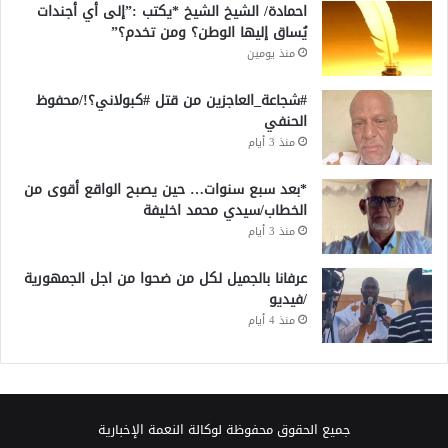
احمادة/ الشيخ الشيخ *يكتب :”إلى أي أجندات
يُساق إليها الوطن؟ ومن تخدم؟”
منذ يومين
#شجاعة_العاجزين من قتل #كبولاني؟!/محفوظ
الحنفي
منذ 3 أيام
*بعد سبع سنوات… حين يصبح الواقع أقوى من
الخطاب/سيدي محمد اخليفة
منذ 3 أيام
عرفانا بالجميل لكل من ضحوا من اجل الجمهورية
/فيديو
منذ 4 أيام
جميع الحقوق محفوظة لوكالة النعمة الإخبارية