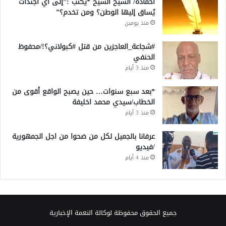
احمادة/ الشيخ الشيخ *يكتب :”إلى أي أجندات
يُساق إليها الوطن؟ ومن تخدم؟”
منذ يومين
#شجاعة_العاجزين من قتل #كبولاني؟!/محفوظ
الحنفي
منذ 3 أيام
*بعد سبع سنوات… حين يصبح الواقع أقوى من
الخطاب/سيدي محمد اخليفة
منذ 3 أيام
عرفانا بالجميل لكل من ضحوا من اجل الجمهورية
/فيديو
منذ 4 أيام
جميع الحقوق محفوظة لوكالة النعمة الإخبارية