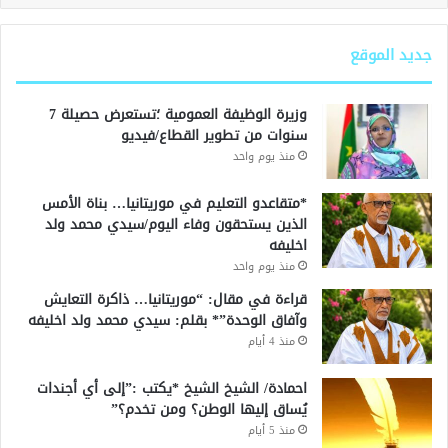
جديد الموقع
وزيرة الوظيفة العمومية ؛تستعرض حصيلة 7
سنوات من تطوير القطاع/فيديو
منذ يوم واحد
*متقاعدو التعليم في موريتانيا… بناة الأمس
الذين يستحقون وفاء اليوم/سيدي محمد ولد
اخليفه
منذ يوم واحد
قراءة في مقال: “موريتانيا… ذاكرة التعايش
وآفاق الوحدة”* بقلم: سيدي محمد ولد اخليفه
منذ 4 أيام
احمادة/ الشيخ الشيخ *يكتب :”إلى أي أجندات
يُساق إليها الوطن؟ ومن تخدم؟”
منذ 5 أيام