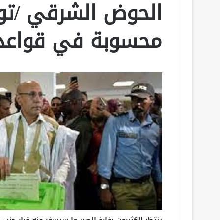
الحوض الشرقي /توق
محسوبة في قواعد 