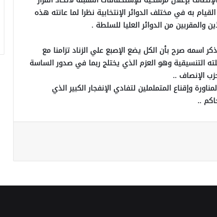
الإنصاف بإعلان مرشحيه للإستحقاقات المقبلة لاتخاذ القرار
لقيام به في مختلف الدوائر الإنتخابية نظرا لما عانته هذه
 والمقربين من الدوائر العليا للسلطة .
 اسمه صرح بأن الكل يضع الإصبع علي الزناد تزامنا مع
ته التنسيقية وهو العزم الذي يختلج ربما في صدور الساسة
زب الإنصاف ..
ورة وإقناع المتململين لتفادي الإنفجار الكبير الذي
اكم ..