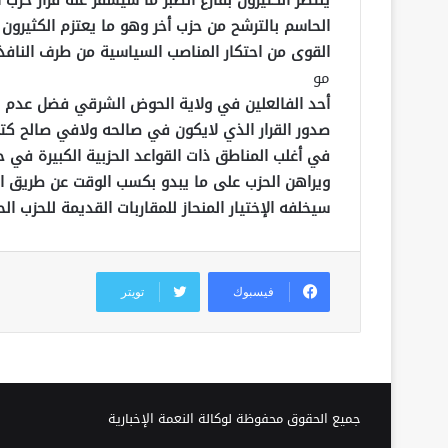
ينتظر الكثيرون بفارغ الصبر ما سيسفر عنه قرار حزب 
الحاسم بالترشح من حزب أخر وهو ما يعتزم الكثيرون ا
القوى من احتكار المناصب السياسية من طرف النافذين
مو
أحد الفالعلين في ولاية الحوض الشرقي فضل عدم ذكر
صدور القرار الذي لايكون في صالحه ولافي صالح كتل
في أغلب المناطق ذات القواعد الحزبية الكبيرة في ح
ويراهن الحزب على ما يبدو بكسب الوقت عن طريق المنا
سيخلفه الإختيار المنحاز للمقاربات القديمة للحزب الح
فيسبوك
تويتر
جميع الحقوق محفوظة لوكالة النعمة الإخبارية