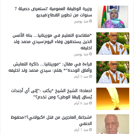
وزيرة الوظيفة العمومية ؛تستعرض حصيلة 7
سنوات من تطوير القطاع/فيديو
منذ يومين
*متقاعدو التعليم في موريتانيا… بناة الأمس
الذين يستحقون وفاء اليوم/سيدي محمد ولد
اخليفه
منذ يومين
قراءة في مقال: “موريتانيا… ذاكرة التعايش
وآفاق الوحدة”* بقلم: سيدي محمد ولد اخليفه
منذ 5 أيام
احمادة/ الشيخ الشيخ *يكتب :”إلى أي أجندات
يُساق إليها الوطن؟ ومن تخدم؟”
منذ 6 أيام
#شجاعة_العاجزين من قتل #كبولاني؟!/محفوظ
الحنفي
منذ 7 أيام