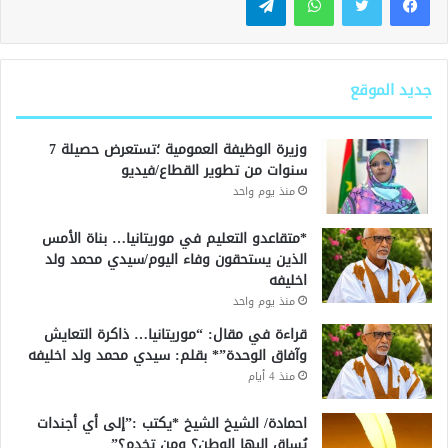
جديد الموقع
وزيرة الوظيفة العمومية ؛تستعرض حصيلة 7
سنوات من تطوير القطاع/فيديو
منذ يوم واحد
*متقاعدو التعليم في موريتانيا… بناة الأمس
الذين يستحقون وفاء اليوم/سيدي محمد ولد
اخليفه
منذ يوم واحد
قراءة في مقال: “موريتانيا… ذاكرة التعايش
وآفاق الوحدة”* بقلم: سيدي محمد ولد اخليفه
منذ 4 أيام
احمادة/ الشيخ الشيخ *يكتب :”إلى أي أجندات
يُساق إليها الوطن؟ ومن تخدم؟”