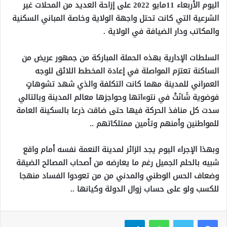
اليوم الأربعاء 11مايو 2022 على إزاحة العديد من المحلات غير
الشرعية التي كانت تحتل واجهة الولاية وخاصة المباني السكنية
والمكاتب ودار الضيافة في الولاية .
السلطات الإدارية بهذه الحملة المباركة من جمهور عريض من
الساكنة تعتزم المواصلة في إعادة المخطط اللائق للوجه
العمراني للمدينة مهما كانت التكلفة والذي شهد تشوهاتٍ
فوضوية شَانَتْ في نتوءاتها وحواجزها معالم المدينة وبالتالي
سدت كل منافذ الحركة فيها حتى ضاقت ذرعا بالسكينة العامة
للمواطنين وأمنهم وتأمين ممتلكاتهم ..
وبهذا الإجراء اليوم يجد الزائر لمدينة النعمة نفسه أمام واقع
شبيه بالحلم الجميل رغم ما يعارضه من أصحاب المصالح الضيقة
وضعاف الحس الوطني والمدني من من تعودوا الفساد منهجا
للكسب ولو على حساب زوال الدولة وكيانها ..
واتساب
تيلقرام