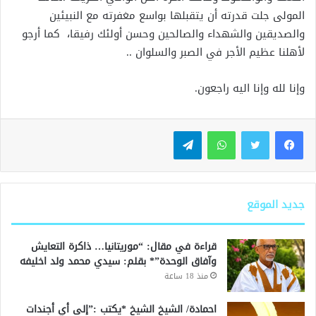
المولى جلت قدرته أن يتقبلها بواسع مغفرته مع النبيئين
والصديقين والشهداء والصالحين وحسن أولئك رفيقا، كما أرجو
لأهلنا عظيم الأجر في الصبر والسلوان ..
وإنا لله وإنا اليه راجعون.
واتساب
تيلقرام
جديد الموقع
قراءة في مقال: “موريتانيا… ذاكرة التعايش
وآفاق الوحدة”* بقلم: سيدي محمد ولد اخليفه
منذ 18 ساعة
احمادة/ الشيخ الشيخ *يكتب :”إلى أي أجندات