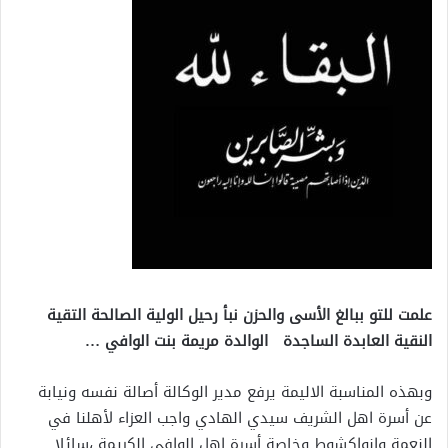
علمت للتو ببالغ الأسى والحزن نبأ رحيل الولية الصالحة التقية
النقية العابدة الساجدة الوالدة مريمة بنت الوافي …
وبهذه المناسبة الاليمة يرفع مدير الوكالة أصالة نفسه ونيابة
عن أسرة اهل الشريف سيدي الهادي واجب العزاء لأهلنا في
النعمة وانواكشوط وخاصة أسرة اهل الوافي الكريمة ،سائلا