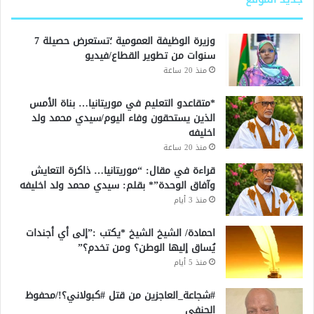
وزيرة الوظيفة العمومية ؛تستعرض حصيلة 7
سنوات من تطوير القطاع/فيديو
منذ 20 ساعة
*متقاعدو التعليم في موريتانيا… بناة الأمس
الذين يستحقون وفاء اليوم/سيدي محمد ولد
اخليفه
منذ 20 ساعة
قراءة في مقال: “موريتانيا… ذاكرة التعايش
وآفاق الوحدة”* بقلم: سيدي محمد ولد اخليفه
منذ 3 أيام
احمادة/ الشيخ الشيخ *يكتب :”إلى أي أجندات
يُساق إليها الوطن؟ ومن تخدم؟”
منذ 5 أيام
#شجاعة_العاجزين من قتل #كبولاني؟!/محفوظ
الحنفي