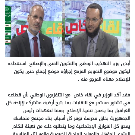
أبدى وزير التهذيب الوطني والتكوين الفني والإصلاح استعداده
ليكون موضوع التقويم المزمع إجراؤه موضع إجماع حتى يكون
للإصلاح معناه المرجو منه .
فقد أكد الوزير في لقاء خاص مع التلفزيون الوطني بأن قطاعه
في تشاور مستمر مع النقابات بما يتيح أرضية مشتركة لإزاحة كل
العراقيل بما يضمن تنفيذ الإصلاح وفقا لتعهدات رئيس
الجمهورية بخلق مدرسة توفر كل أسباب بناء مجتمع متماسك
يمحو كل الفوارق الإجتماعية وما يتطلبه ذلك من تعبئة للكادر
البشري المؤهل والموارد المادية الضرورية والوسائل المناسبة