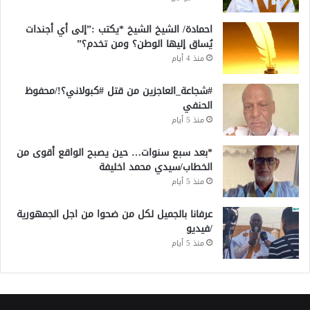
احمادة/ الشيخ الشيخ *يكتب :”إلى أي أجندات
يُساق إليها الوطن؟ ومن تخدم؟”
منذ 4 أيام
#شجاعة_العاجزين من قتل #كبولاني؟!/محفوظ
الحنفي
منذ 5 أيام
*بعد سبع سنوات… حين يصبح الواقع أقوى من
الخطاب/سيدي محمد اخليفة
منذ 5 أيام
عرفانا بالجميل لكل من ضحوا من اجل الجمهورية
/فيديو
منذ 5 أيام