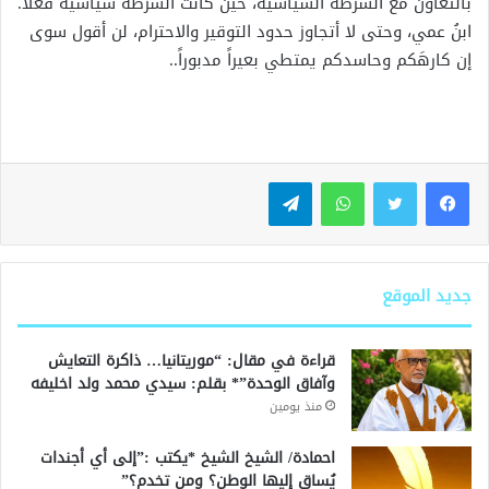
بالتعاون مع الشرطة السياسية، حين كانت الشرطة سياسية فعلاً.
ابنُ عمي، وحتى لا أتجاوز حدود التوقير والاحترام، لن أقول سوى
إن كارهَكم وحاسدكم يمتطي بعيراً مدبوراً..
واتساب
تيلقرام
جديد الموقع
قراءة في مقال: “موريتانيا… ذاكرة التعايش
وآفاق الوحدة”* بقلم: سيدي محمد ولد اخليفه
منذ يومين
احمادة/ الشيخ الشيخ *يكتب :”إلى أي أجندات
يُساق إليها الوطن؟ ومن تخدم؟”