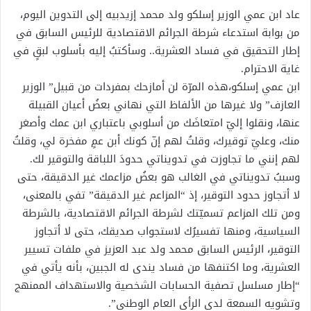
عاد ابن عمي الوزير إسلكو ولد محمد إزيدبيه إلى التدوين اليوم،
من بوابة استدعاء شرطة الجرائم الاقتصادية للرئيس السابق في
إطار التحقيق في فساد العشرية.. وسأكتبُ إليه بأسلوب لبقٍ في
غاية الاحترام.
ابن عمي إسلكو،هذه المرّة لن أمازحك بمفردات من قبيل” الوزير
العازف” ولا غيرها من الألفاظ التي نهاني بعضُ أعيان القبيلة
عنها، ونقلوا إليّ امتعاضَك من أسلوبي باعتباري ابن عمك وأصغر
منك، وعليّ توقيرك، وقلتُ لهم إنّ كونك أبن عمٍ مفخرة لي، وقلتُ
لهم إنني ما تجاوزت في تدويناتي حدودَ اللباقة والتوقير لك.
وسببُ تدويناتي في الغالب هو بعضُ مزاعمك غير الدقيقة، حتى
لا أتجاوز حدود التوقير، إذ “المزاعم غير الدقيقة” تفي بالمعنى،
ومن تلك المزاعم تسميّتك لشرطة الجرائم الاقتصادية، بالشرطة
السياسية، ومنها تفسيرُك لاستجواب صديقك، حتى لا أتجاوز
التوقير، الرئيس السابق محمد ولد عبد العزيز في ملفات تسيير
العشرية، وما اكتنفها من فساد يندى له الجبين، بأنه يأتي في
“إطار مسلسل تصفية الحسابات الشخصية والاستهداف الممنهج
وتشويه السمعة لدى الرأي العام الوطني”.