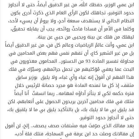
ابن عمي الوزير، حفظك الله، من غير الدقيق أيضاً، حتى لا أتجاوز
حدود التوقير، تجاهلك لكون الرأي العام الذي ذكرتَ أدرى بكون
النظام الحالي لا يستهدف سمعة أحدٍ، ولا يرومُ أن يسيء لأحد،
وكلما في الأمر أن فسادا فاحتْ روائحه، يجب أن يقابله تحقيقٌ،
ليهلكَ من هلك عن بينة ويحيى من حيي عن بينة.
ابن عمي، وأنت عالمُ الرياضيات وعالم كل فن، من غير الدقيق أيضاً
بل من غير الشعير كاع، أن تفهم نفس فهم بعض المحامين في
محاولة تفسير المادة 93 من الدستور.. المحامون معذورون في
البحث عما يعفي مُوّكليهم من تحمل جرائمهم، وسيْرُك في فلك
هذا الفهم لن أقولَ إنه غباء وأي غباء، ولا يليق بوزير سابق
مثقف، إذ كل ما تمنحه المادة هو مجرد حصانة للرئيس خلال
فترة حكمه لكي لا يتأثر أداؤه لمهامه.. ربما انسقتُ أنا أيضاً
مثلك في فلك محامين آخرين يريدون الحصول على أتعابهم، لكن
قد يليق بي ما لا يليك بك، بل بالتأكيد يليق بي ما لا يلقيق بك،
حتى لا أتجاوز حدود التوقير.
بعد مقالك الذي صرّفتَ فيه مشتقات صحف يصحف.. إلخ، لن أقول
إن مقالاتك وصلت حد ابن عرفة في السماجة، فتلك قلة أدب،