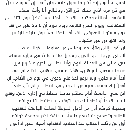
لكنني سأقول إنك تُكرر ما تقول دائماً، ولن أقول إن أسلوبك يرذلُ
في كل مرة، لأني مثلك أكرر الآن، وبالتالي أنا وأنتَ أفقدْنا
المضمونَ أصالتَه وجدّته .. لقد كان أدؤنا معاً أفضلَ يوم التاكسي
المتهالكة، ويوم التفرغ للعزف..ويوم قررنا أن لا نردّ على من هو
دون مستوانا المعرفي.. لقد أفل نجمُنا معاً يومَ زيارتك للرئيس
ولد الغزواني في مكتبه..
لن أقول إنني واثقٌ مما وصلني من معلومات بكونك عرضتَ
التخلي عن ولد عبد العزيز، ومقابل ماذا؟ فأنتَ في قرارة نفسك،
تثق مثلي في العدالة اليوم، وأنا أتحاشى الجزم منذ ربع قرن،
عندما تنقصني البراهين.. هكذا علمتني مهنتي، لذلك لم أقف
أبداً أمام قاضٍ، ولم يرفع أحدٌ علي دعوى في يوم من الأيام.. لن
أقولَ إنك توقفتَ فترة عن التدوين في انتظار ردٍ لم يأتِ طبعاً.
ابن عمي، عايشتُ أيام عملكم ضابطَ احتياط في إدارة الأمن، وهي
ليست قدحاً أو تجاوزاً لحدود التوقير، إذ يحتفظ التاريخ لكم
بفضيلة كونكم أول من أدخلَ الشرطة لساحة الجامعة لتهذيب
الطلبة وتصحيح عقائدهم طبعاً، سيحتفظ لكم بمحمدة كونكم
أول من وظّف الطلابَ ضد الطلاب، لأهدافٍ أمنية، حتى لا أقول