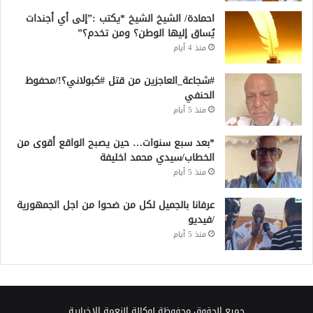
احمادة/ الشيخ الشيخ *يكتب :”إلى أي أجندات
يُساق إليها الوطن؟ ومن تخدم؟”
منذ 4 أيام
#شجاعة_العاجزين من قتل #كبولاني؟!/محفوظ
الحنفي
منذ 5 أيام
*بعد سبع سنوات… حين يصبح الواقع أقوى من
الخطاب/سيدي محمد اخليفة
منذ 5 أيام
عرفانا بالجميل لكل من ضحوا من اجل الجمهورية
/فيديو
منذ 5 أيام
جميع الحقوق محفوظة لوكالة النعمة الإخبارية