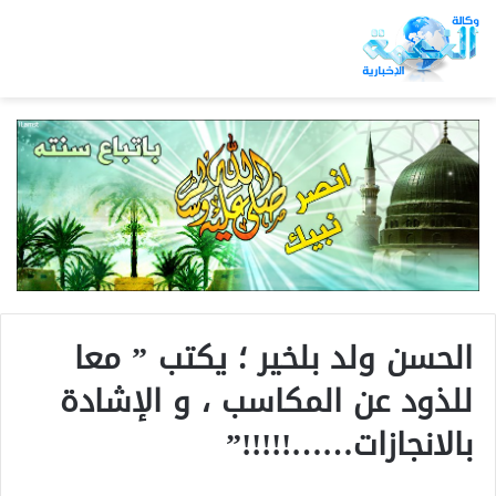
الحسن ولد بلخير ؛ يكتب ” معا
للذود عن المكاسب ، و الإشادة
بالانجازات……!!!!!”