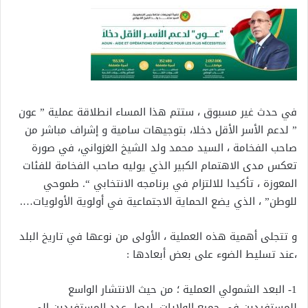
في حدث غير مسبوق ، ستتم هذا المساء انطلاقة عملية ” عون
” لدعم الأسر الأقل دخلا، بتوجيهات سامية و إشراف مباشر من
صاحب الفخامة ، السيد محمد ولد الشيخ الغزواني، في صورة
تعكس مدى الاهتمام الكبير الذي يوليه صاحب الفخامة للفئات
المعوزة ، تأكيدا للالتزام في برنامجه الانتخابي “. طموحي
للوطن” ، الذي يضع الحماية الاجتماعية في أولوية الأولويات….
و تتجلى أهمية هذه العملية ، الأولى من نوعها في تاريخ البلد
،عند تسليط الضوء على بعض أبعادها :
1- البعد الشمولي العملية ؛ من حيث الانتشار الواسع
للمستفيدين في جميع الولايات، ليصل عدد المستفيدين إلى