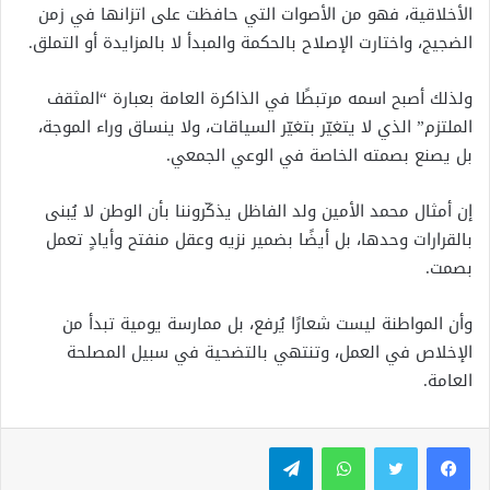
الأخلاقية، فهو من الأصوات التي حافظت على اتزانها في زمن
الضجيج، واختارت الإصلاح بالحكمة والمبدأ لا بالمزايدة أو التملق.
ولذلك أصبح اسمه مرتبطًا في الذاكرة العامة بعبارة “المثقف
الملتزم” الذي لا يتغيّر بتغيّر السياقات، ولا ينساق وراء الموجة،
بل يصنع بصمته الخاصة في الوعي الجمعي.
إن أمثال محمد الأمين ولد الفاظل يذكّروننا بأن الوطن لا يُبنى
بالقرارات وحدها، بل أيضًا بضمير نزيه وعقل منفتح وأيادٍ تعمل
بصمت.
وأن المواطنة ليست شعارًا يُرفع، بل ممارسة يومية تبدأ من
الإخلاص في العمل، وتنتهي بالتضحية في سبيل المصلحة
العامة.
واتساب
تيلقرام