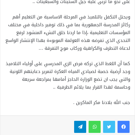
على نحو ما تربى عليه جيل الستينات والسبعينات ..
ويحتل التكفل بالتلميذ في المرحلة الاساسية من التعليم أهم
ركائز المدرسة الجمهورية بما في ذلك توفير داخلية في مختلف
المؤسسات التعليمية ،إذا ما اردنا خلق النشء المنشود لرفع
التحدي الذي تفرضه هذه العولمة الموبوءة بهذا الإنتشار الواسع
لدعاة التطرف والكراهية وركاب موج التفرقة …
كما أن اللغط الذي تركه فرض الزي المدرسي على أولياء التلاميذ
وجد أرضية خصبة لصيادي المياه العكرة لتمرير دعايتهم اللونية
والتي يجب ان تضع الوزارة الحاجز أمامها بمراجعة سريعة
وحاسمة لهذا القرار بما يلائم الظرفية ..
جنب الله بلادنا مكر الماكرين .
واتساب
تيلقرام