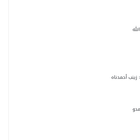
لله
 زينب أحمدناه
مدو