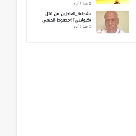
منذ 5 أيام
#شجاعة_العاجزين من قتل
#كبولاني؟!/محفوظ الحنفي
منذ 6 أيام