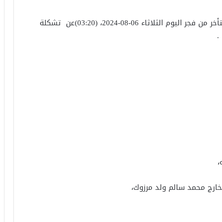
أفرج الرئيس محمد ولد الشيخ الغزواني في وقت متأخر من فجر اليوم الثلاثاء 06-08-2024، (03:20)عن تشكلة
.
،
لخارج محمد سالم ولد مرزوك،