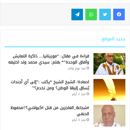
واتساب
تيلقرام
جديد الموقع
قراءة في مقال: “موريتانيا… ذاكرة التعايش
وآفاق الوحدة”* بقلم: سيدي محمد ولد اخليفه
منذ يوم واحد
احمادة/ الشيخ الشيخ *يكتب :”إلى أي أجندات
يُساق إليها الوطن؟ ومن تخدم؟”
منذ 3 أيام
#شجاعة_العاجزين من قتل #كبولاني؟!/محفوظ
الحنفي
منذ 4 أيام