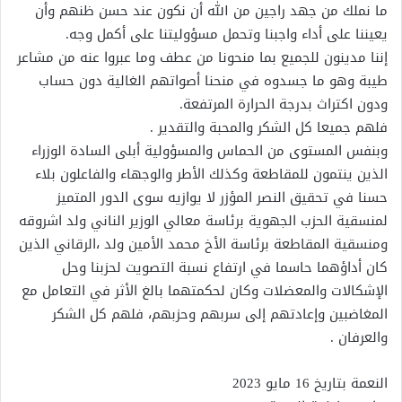
ما نملك من جهد راجين من الله أن نكون عند حسن ظنهم وأن
يعيننا على أداء واجبنا وتحمل مسؤوليتنا على أكمل وجه.
إننا مدينون للجميع بما منحونا من عطف وما عبروا عنه من مشاعر
طيبة وهو ما جسدوه في منحنا أصواتهم الغالية دون حساب
ودون اكتراث بدرجة الحرارة المرتفعة.
فلهم جميعا كل الشكر والمحبة والتقدير .
وبنفس المستوى من الحماس والمسؤولية أبلى السادة الوزراء
الذين ينتمون للمقاطعة وكذلك الأطر والوجهاء والفاعلون بلاء
حسنا في تحقيق النصر المؤزر لا يوازيه سوى الدور المتميز
لمنسقية الحزب الجهوية برئاسة معالي الوزير الناني ولد اشروقه
ومنسقية المقاطعة برئاسة الأخ محمد الأمين ولد ،الرقاني الذين
كان أداؤهما حاسما في ارتفاع نسبة التصويت لحزبنا وحل
الإشكالات والمعضلات وكان لحكمتهما بالغ الأثر في التعامل مع
المغاضبين وإعادتهم إلى سربهم وحزبهم، فلهم كل الشكر
والعرفان .
النعمة بتاريخ 16 مايو 2023