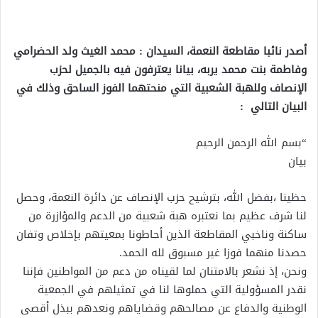
أصدر نائبا مقاطعة النعمة، السيدان : محمد الغيث ولد الحضرامي
وفاطمة بنت محمد يربه، بيانا يعترفون فيه بالجميل لحزب
الإنصاف وللهبة الشعبية التي منحتهما الفوز الساحق وذلك في
البيان التالي :
“بسم الله الرحمن الرحيم
بيان
حظينا ،بفضل الله، بترشيح حزب الإنصاف عن دائرة النعمة، وحصل
لنا شرف عظيم بما نعتبره هبة شعبية من الدعم والمؤازرة من
ساكنة وناخبي المقاطعة الذين أحاطونا بمعيتهم بإخلاص وتفان
حصدنا منهما فوزا غير مسبوق لله الحمد.
ونحن، إذ نشعر بالامتنان لما لقيناه من دعم من المواطنين فإننا
نقدر المسؤولية التي حملوها لنا في تمثيلهم في الجمعية
الوطنية والدفاع عن مصالحهم وقضاياهم ونعدهم ببذل أقصى