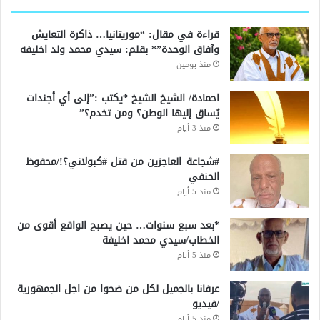
قراءة في مقال: “موريتانيا… ذاكرة التعايش
وآفاق الوحدة”* بقلم: سيدي محمد ولد اخليفه
منذ يومين
احمادة/ الشيخ الشيخ *يكتب :”إلى أي أجندات
يُساق إليها الوطن؟ ومن تخدم؟”
منذ 3 أيام
#شجاعة_العاجزين من قتل #كبولاني؟!/محفوظ
الحنفي
منذ 5 أيام
*بعد سبع سنوات… حين يصبح الواقع أقوى من
الخطاب/سيدي محمد اخليفة
منذ 5 أيام
عرفانا بالجميل لكل من ضحوا من اجل الجمهورية
/فيديو
منذ 5 أيام