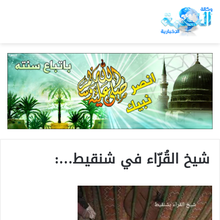
شيخ القُرّاء في شنقيط…: