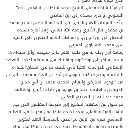
الذي أجازه بقراءة نافع …
ثم قرأ الشاطبية على الشيخ محمد شيخنا بن ابراهيم “اباه”
اللمتوني، وأجازه بسنده إلى ابن القاضي
و أخذ القراءات العشر الكبرى على العلامة القاضي الشيخ محمد
بن محمذن فال الأبيري رحمه الله تعالى، وقد أجازه بسنده
المتصل إلى ابن الجزري، و القراءات العشر الصغرى على الشيخ
سي محمد العشراوي المغربي…
وكانت أول رحلة له في طلب العلم خارج محيطه أوائل سنة1964
م حيث سافر إلى نواكشوط و اشترك في مسابقة لدخول المعهد
الإسلامي للدراسات العليا بأبي تلميت ثم في امتحان الكفاءة
التعليمية ونجح فيهما بتفوق، ثم أخذ عن العلامة محمد عالي بن
عبد الودود المباركي والعالم المحدث محمد بن أبي مدين
الديماني والعلامة أحمد بن مولود بن داداه الأبيري والعلامة
محمد عبد الله بن الصديق الجكني .
ثم تحول من المعهد المذكور إلى مدرسة المعلمين التي نجح
فيها بالمرتبة الأولى وبعد تخرجه منها عمل مدرسا في التعليم
الأساسي فترة من الزمن ثم التحق بالمدرسة العليا لتكوين
الأساتذة بتفوق بانواكشوط وعمل بعد تخرجه منها في سلك