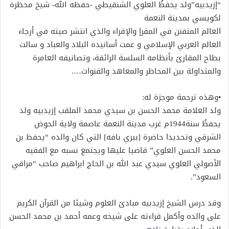
“إزيدبيه”ولد يحفظُ العلوي الشنقيطي -حفظه الله- شيخ محظرة
لكويسي بمدينة النعمة
العالم المتفنن في المقرإ والإقراء والذي انتشر صيته في أرجاء
العالم العربي الإسلامي و عمت أسانيده البلاد والعباد و سالت
بطاح المقارئ بأنظامه السلسة الرائقة، وتصانيفه العامرة
والمتداولة بين المحاظر والمعاهد والقنوات….
•وهذه ترجمة موجزة له:
ولد العلامة محمد الحسن بن سيدي محمد الملقب إزيدبيه ولد
يحفظُ سنة1944م غرب مدينة النعمة عاصمة ولاية الحوض
الشرقي وتحديدا حاضرة [بيري بافه] التي كان والده “يحفظ بن
محمد الحسن العلوي” قاضيا عليها ويجتمع نسبه مع الفقيه
الأصولي العلوي سيدي عبد الله بن الحاج ابراهيم صاحب “مراقي
السعود”.
وقد درس الشيخ إزيدبيه مبادئ العلوم وشيئا من القرآن الكريم
على والده وأكمل قراءته على شيخه وعمه أحمد بن محمد الحسن