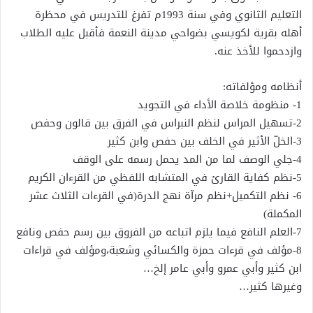
التعليم الثانوي وفي سنة 1993م تفرغ للتدريس في محظرة
أهله بقرية لكويسي بضواحي مدينة النعمة فأقبل عليه الطلاب
وازدحموا للأخذ عنه.
أنظامه ومؤلفاته:
1- منظومة خلاصة الأداء في التجويد
2-تسهيل المراس لنظم النبراس في الفرق بين قالون وحفص
3-الخلّ الأثير في الخلف بين حفص وابن كثير
4-جلي الوصف لما من المد يحمل رسمه على الوقف
5-نظم كفاية القارئ في المتشابه اللفظي من القرءان الكريم
6- نظم التكميل+نظم مرآة نهج الدرة(في القرءات الثلاث عشر
المكملة)
7-العلم النافع فيما يلزم اتباعه من الفروق بين رسم حفص ونافع
8-مؤلف في قرءات حمزة والكسائي وشعبة،ومؤلف في قراءات
ابن كثير وأبي عمرو وأبي عامر إلخ…
وغيرها كثير…