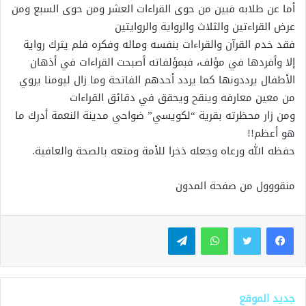
أما عن طلابه فبين من حوى القراءات العشر ومن حوى السبع ومن
عرض القراءتين والثلاث والرواية والروايتين
فقد خدم القرآن والقراءات بنفسه وماله وفكره فلم يترك رواية
إلا وأفردها في مؤلف، فبمؤلفاته أصبحت القراءات في أذهان
الأطفال يرددونها كما يردد أحدهم الفاتحة وما زال ليومنا يروي
من معين معارفه وينقح ويحقق في دقائق القراءات
ومن زار محظرته بقرية “لكويسي” ضواحي مدينة النعمة أدرك ما
هو أعظم!!
حفظه الله ورعاه وجعله ذخرا للأمة ومتعه بالصحة والعافية.
منقووول من صفحة المدون
واتساب
تيلقرام
جديد الموقع