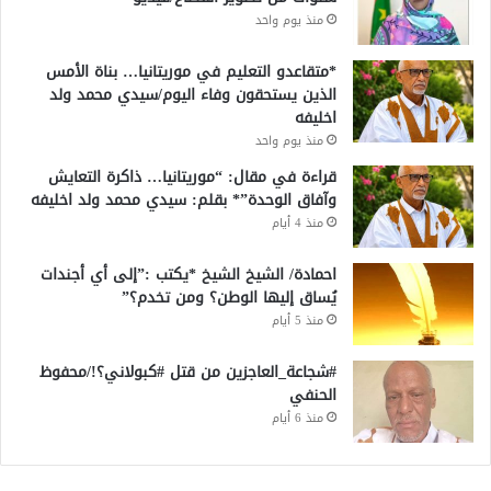
منذ يوم واحد
*متقاعدو التعليم في موريتانيا… بناة الأمس
الذين يستحقون وفاء اليوم/سيدي محمد ولد
اخليفه
منذ يوم واحد
قراءة في مقال: “موريتانيا… ذاكرة التعايش
وآفاق الوحدة”* بقلم: سيدي محمد ولد اخليفه
منذ 4 أيام
احمادة/ الشيخ الشيخ *يكتب :”إلى أي أجندات
يُساق إليها الوطن؟ ومن تخدم؟”
منذ 5 أيام
#شجاعة_العاجزين من قتل #كبولاني؟!/محفوظ
الحنفي
منذ 6 أيام