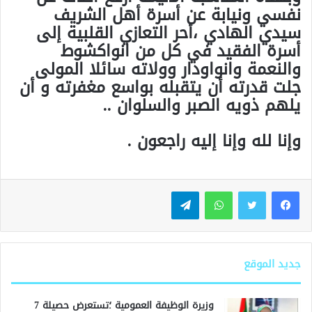
نفسي ونيابة عن أسرة أهل الشريف
سيدي الهادي ،أحر التعازي القلبية إلى
أسرة الفقيد في كل من انواكشوط
والنعمة وانواودار وولاته سائلا المولى
جلت قدرته أن يتقبله بواسع مغفرته و أن
يلهم ذويه الصبر والسلوان ..
وإنا لله وإنا إليه راجعون .
واتساب
تيلقرام
جديد الموقع
وزيرة الوظيفة العمومية ؛تستعرض حصيلة 7