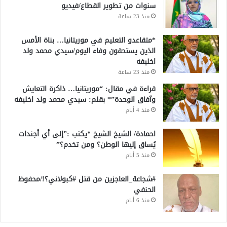
سنوات من تطوير القطاع/فيديو
منذ 23 ساعة
*متقاعدو التعليم في موريتانيا… بناة الأمس
الذين يستحقون وفاء اليوم/سيدي محمد ولد
اخليفه
منذ 23 ساعة
قراءة في مقال: “موريتانيا… ذاكرة التعايش
وآفاق الوحدة”* بقلم: سيدي محمد ولد اخليفه
منذ 4 أيام
احمادة/ الشيخ الشيخ *يكتب :”إلى أي أجندات
يُساق إليها الوطن؟ ومن تخدم؟”
منذ 5 أيام
#شجاعة_العاجزين من قتل #كبولاني؟!/محفوظ
الحنفي
منذ 6 أيام