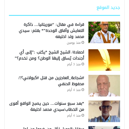
جديد الموقع
قراءة في مقال: “موريتانيا… ذاكرة
التعايش وآفاق الوحدة”* بقلم: سيدي
محمد ولد اخليفه
منذ يومين
احمادة/ الشيخ الشيخ *يكتب :”إلى أي
أجندات يُساق إليها الوطن؟ ومن تخدم؟”
منذ 3 أيام
#شجاعة_العاجزين من قتل #كبولاني؟!/
محفوظ الحنفي
منذ 4 أيام
*بعد سبع سنوات… حين يصبح الواقع أقوى
من الخطاب/سيدي محمد اخليفة
منذ 4 أيام