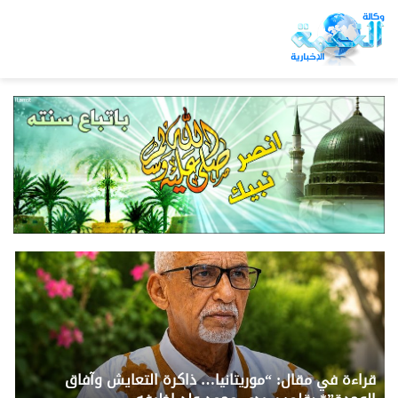
قراءة في مقال: “موريتانيا… ذاكرة التعايش وآفاق