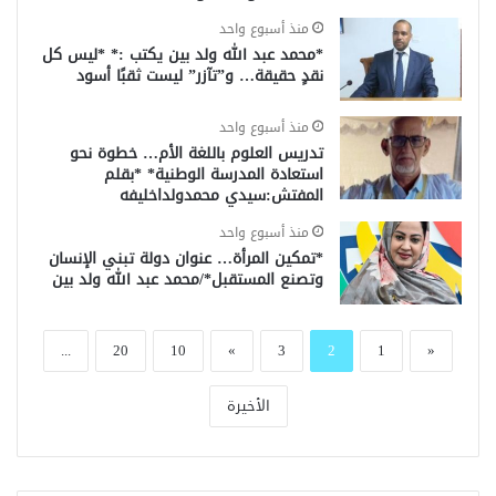
منذ أسبوع واحد
*محمد عبد الله ولد بين يكتب :* *ليس كل
نقدٍ حقيقة… و”تآزر” ليست ثقبًا أسود
منذ أسبوع واحد
تدريس العلوم باللغة الأم… خطوة نحو
استعادة المدرسة الوطنية* *بقلم
المفتش:سيدي محمدولداخليفه
منذ أسبوع واحد
*تمكين المرأة… عنوان دولة تبني الإنسان
وتصنع المستقبل*/محمد عبد الله ولد بين
...
20
10
»
3
2
1
«
الأخيرة