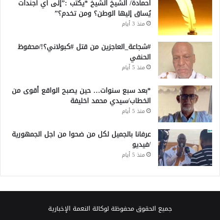
احمادة/ الشيخ الشيخ *يكتب :”إلى أي أجندات
يُساق إليها الوطن؟ ومن تخدم؟”
منذ 3 أيام
#شجاعة_العاجزين من قتل #كبولاني؟!/محفوظ
الحنفي
منذ 5 أيام
*بعد سبع سنوات… حين يصبح الواقع أقوى من
الخطاب/سيدي محمد اخليفة
منذ 5 أيام
عرفانا بالجميل لكل من ضحوا من اجل الجمهورية
/فيديو
منذ 5 أيام
جميع الحقوق محفوظة لوكالة النعمة الإخبارية