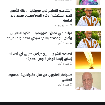
*متقاعدو التعليم في موريتانيا… بناة الأمس
الذين يستحقون وفاء اليوم/سيدي محمد ولد
اخليفه
منذ يوم واحد
قراءة في مقال: “موريتانيا… ذاكرة التعايش
وآفاق الوحدة”* بقلم: سيدي محمد ولد اخليفه
منذ 4 أيام
احمادة/ الشيخ الشيخ *يكتب :”إلى أي أجندات
يُساق إليها الوطن؟ ومن تخدم؟”
منذ 5 أيام
#شجاعة_العاجزين من قتل #كبولاني؟!/محفوظ
الحنفي
منذ 6 أيام