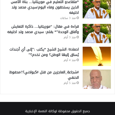
*متقاعدو التعليم في موريتانيا… بناة الأمس
الذين يستحقون وفاء اليوم/سيدي محمد ولد
اخليفه
منذ 3 ساعات
قراءة في مقال: “موريتانيا… ذاكرة التعايش
وآفاق الوحدة”* بقلم: سيدي محمد ولد اخليفه
منذ 3 أيام
احمادة/ الشيخ الشيخ *يكتب :”إلى أي أجندات
يُساق إليها الوطن؟ ومن تخدم؟”
منذ 4 أيام
#شجاعة_العاجزين من قتل #كبولاني؟!/محفوظ
الحنفي
منذ 5 أيام
جميع الحقوق محفوظة لوكالة النعمة الإخبارية