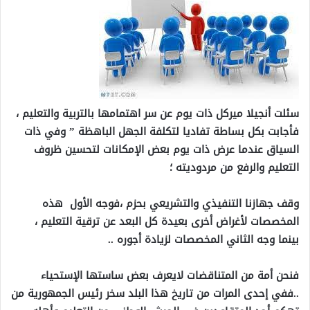
سئلت أنجيلا ميركل ذات يوم عن سر اهتمامها بالتربية والتعليم ،
فأجابت بكل بساطة تفاديا لتكلفة الجهل الباهظة ” وفي ذات
السياق عندما عرض ذات يوم بعض الإمكانات لتحسين ظروف
التعليم والرفع من مردوديته ؛
وقف جهازنا التنفيذي والتشريعي بحزم ،فوجه الأول هذه
المخصصات لأغراض أخرى بعيدة كل البعد عن ترقية التعليم ،
بينما وجه الثاني المخصصات لزيادة أجوره ..
فنحن أمة من المتناقضات لايعرف بعض ساستها الإستحياء
..ففي إحدى المرات من تاريخ هذا البلد سخر رئيس الجمهورية من