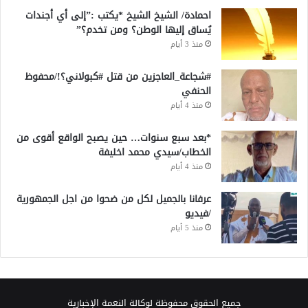
احمادة/ الشيخ الشيخ *يكتب :”إلى أي أجندات
يُساق إليها الوطن؟ ومن تخدم؟”
منذ 3 أيام
#شجاعة_العاجزين من قتل #كبولاني؟!/محفوظ
الحنفي
منذ 4 أيام
*بعد سبع سنوات… حين يصبح الواقع أقوى من
الخطاب/سيدي محمد اخليفة
منذ 4 أيام
عرفانا بالجميل لكل من ضحوا من اجل الجمهورية
/فيديو
منذ 5 أيام
جميع الحقوق محفوظة لوكالة النعمة الإخبارية