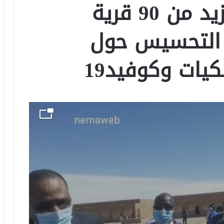
الحوض الشرقي ؛ أزيد من 90 قرية
 التحسيس حول
ات وكوفيد19