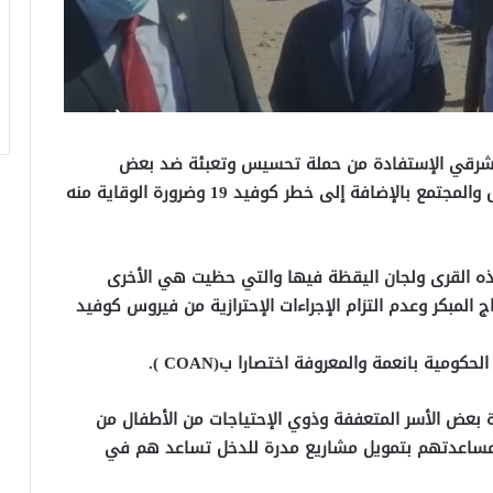
يات تابعة للحوض الشرقي الإستفادة من حملة تحسيس وتعبئة ضد بعض
المسلكيات الضارة وخطورتها على صحة الأم والطفل والمجتمع بالإضافة إلى خطر كوفيد 19 وضرورة الوقاية منه
ه القرى ولجان اليقظة فيها والتي حظيت هي الأخرى
المبكر وعدم التزام الإجراءات الإحترازية من فيروس كوفيد
ية بانعمة والمعروفة اختصارا ب(COAN ).
بعض الأسر المتعففة وذوي الإحتياجات من الأطفال من
 ومساعدتهم بتمويل مشاريع مدرة للدخل تساعد هم في