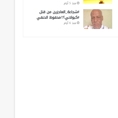
منذ 5 أيام
#شجاعة_العاجزين من قتل
#كبولاني؟!/محفوظ الحنفي
منذ 6 أيام