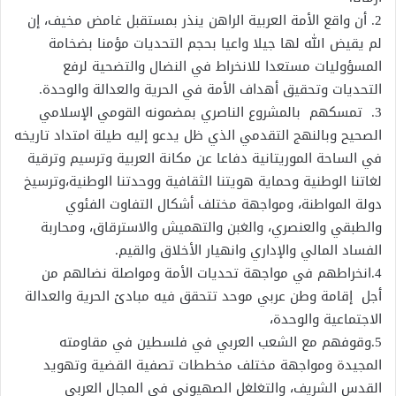
2. أن واقع الأمة العربية الراهن ينذر بمستقبل غامض مخيف، إن
لم يقيض الله لها جيلا واعيا بحجم التحديات مؤمنا بضخامة
المسؤوليات مستعدا للانخراط في النضال والتضحية لرفع
التحديات وتحقيق أهداف الأمة في الحرية والعدالة والوحدة.
3. تمسكهم بالمشروع الناصري بمضمونه القومي الإسلامي
الصحيح وبالنهج التقدمي الذي ظل يدعو إليه طيلة امتداد تاريخه
في الساحة الموريتانية دفاعا عن مكانة العربية وترسيم وترقية
لغاتنا الوطنية وحماية هويتنا الثقافية ووحدتنا الوطنية،وترسيخ
دولة المواطنة، ومواجهة مختلف أشكال التفاوت الفئوي
والطبقي والعنصري، والغبن والتهميش والاسترقاق، ومحاربة
الفساد المالي والإداري وانهيار الأخلاق والقيم.
4.انخراطهم في مواجهة تحديات الأمة ومواصلة نضالهم من
أجل إقامة وطن عربي موحد تتحقق فيه مبادئ الحرية والعدالة
الاجتماعية والوحدة،
5.وقوفهم مع الشعب العربي في فلسطين في مقاومته
المجيدة ومواجهة مختلف مخططات تصفية القضية وتهويد
القدس الشريف، والتغلغل الصهيوني في المجال العربي