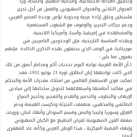
وتحقيق العدالة الاجتماعية، ومجانية التعليم، والصحة، ورد
العدوان الثلاثي والعدوان الصهيوني، والعمل من أجل تحرير
فلسطين وخلق إرادة عربية وحدوية تؤمن بوحدة المصير العربي،
ودعم حركات التحرير، والوقوف مع الشعوب المستعمرة
والمضطهدة في إفريقيا، وآسيا، وأمريكيا اللاتينية.
وبهذه المناسبة التاريخية، فإن الوحدويين الناصريين في
موريتانيا، في الوقت الذي يحتفلون بهذه الذكرى الخالدة فإنهم
يعبرون عما يلي :
1.أن الأمة العربية تواجه اليوم تحديات أكبر ومخاطر أعمق من تلك
التي كانت تواجهها إبان انطلاق ثورة 23 يوليو 1952، فقد
تمكنت قوى الاستعمار العالمي من امتلاك مقدرات الأمة والتحكم
في مقاليد أنظمتها واستغلالهما لتحويل ساحاتها إلي ميادين
الإرهاب والتطرف، والتدمير والهدم والتفجير، وتأجيج الصراع
الطائفي والمذهبي، فتعمقت التجزئة وتكرست الهيمنة ودمر
العراق وسوريا وليبيا واليمن وقسم السودان وأنهك لبنان، وروجت
صفقة القرن الصهيونية لفرض التطبيع مع الكيان الصهيوني
وإنهاء القضية المركزية ، فبدا الوطن العربي وكأنه عاد القهقرى
أزمانا.