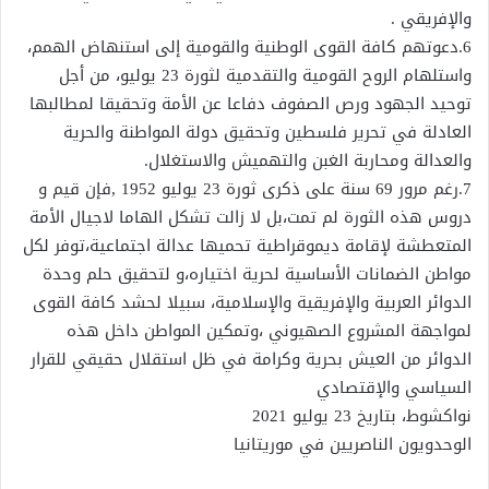
والإفريقي .
6.دعوتهم كافة القوى الوطنية والقومية إلى استنهاض الهمم،
واستلهام الروح القومية والتقدمية لثورة 23 يوليو، من أجل
توحيد الجهود ورص الصفوف دفاعا عن الأمة وتحقيقا لمطالبها
العادلة في تحرير فلسطين وتحقيق دولة المواطنة والحرية
والعدالة ومحاربة الغبن والتهميش والاستغلال.
7.رغم مرور 69 سنة على ذكرى ثورة 23 يوليو 1952 ,فإن قيم و
دروس هذه الثورة لم تمت،بل لا زالت تشكل الهاما لاجيال الأمة
المتعطشة لإقامة ديموقراطية تحميها عدالة اجتماعية،توفر لكل
مواطن الضمانات الأساسية لحرية اختياره،و لتحقيق حلم وحدة
الدوائر العربية والإفريقية والإسلامية، سبيلا لحشد كافة القوى
لمواجهة المشروع الصهيوني ،وتمكين المواطن داخل هذه
الدوائر من العيش بحرية وكرامة في ظل استقلال حقيقي للقرار
السياسي والإقتصادي
نواكشوط، بتاريخ 23 يوليو 2021
الوحدويون الناصريين في موريتانيا