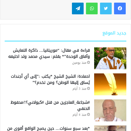
واتساب
تيلقرام
جديد الموقع
قراءة في مقال: “موريتانيا… ذاكرة التعايش
وآفاق الوحدة”* بقلم: سيدي محمد ولد اخليفه
منذ يومين
احمادة/ الشيخ الشيخ *يكتب :”إلى أي أجندات
يُساق إليها الوطن؟ ومن تخدم؟”
منذ 3 أيام
#شجاعة_العاجزين من قتل #كبولاني؟!/محفوظ
الحنفي
منذ 4 أيام
*بعد سبع سنوات… حين يصبح الواقع أقوى من