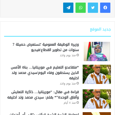
واتساب
تيلقرام
جديد الموقع
وزيرة الوظيفة العمومية ؛تستعرض حصيلة 7
سنوات من تطوير القطاع/فيديو
منذ يوم واحد
*متقاعدو التعليم في موريتانيا… بناة الأمس
الذين يستحقون وفاء اليوم/سيدي محمد ولد
اخليفه
منذ يوم واحد
قراءة في مقال: “موريتانيا… ذاكرة التعايش
وآفاق الوحدة”* بقلم: سيدي محمد ولد اخليفه
منذ 4 أيام
احمادة/ الشيخ الشيخ *يكتب :”إلى أي أجندات