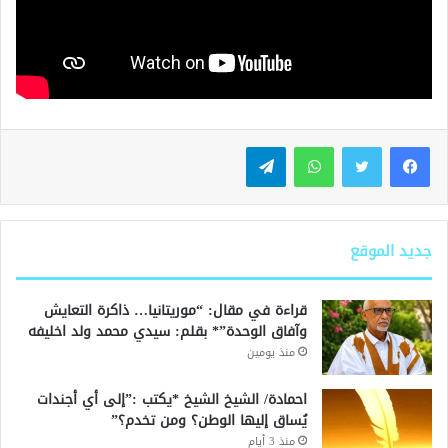
واتساب
تيلقرام
جديد الموقع
قراءة في مقال: “موريتانيا… ذاكرة التعايش
وآفاق الوحدة”* بقلم: سيدي محمد ولد اخليفه
منذ يومين
احمادة/ الشيخ الشيخ *يكتب :”إلى أي أجندات
يُساق إليها الوطن؟ ومن تخدم؟”
منذ 3 أيام