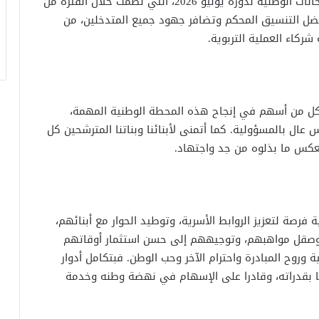
بحمد الله وتوفيقه، اختتمنا اليوم المسابقات والامتحانات الوطنية لدورة يونيو 2026، التي نُظمت خلال الفترة من
جيدة، بفضل التنسيق المحكم وتضافر جهود جميع المتدخلين، من
شركاء العملية التربوية.
 كل من أسهم في إنجاح هذه المحطة الوطنية المهمة،
عال بالمسؤولية. كما أتمنى لأبنائنا وبناتنا المترشحين كل
تعكس ما بذلوه من جد واجتهاد.
ة فرصة لتعزيز الروابط الأسرية، وتوطيد الحوار مع أبنائهم،
وصقل مواهبهم، وتوجيههم إلى حسن استثمار أوقاتهم
روح المبادرة واحترام الآخر وحب الوطن. فبتكامل أدوار
ثقا بقدراته، وقادرا على الإسهام في نهضة وطنه وخدمة